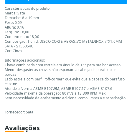
Características do produto:
Marca: Sata
Tamanho: 8 a 19mm
Peso: 0,09
Altura: 0,16
Largura: 18,00
Comprimento: 18,00
Composição: 1 unid. DISCO CORTE ABRASIVO METAL/INOX 7"X1,6MM
SATA - ST55054G
Cor: Cinza
Informações adicionais:
Chave combinada com estrela em ângulo de 15° para melhor acesso
Menor desgaste: as chaves não espanam a cabeça de parafusos e
porcas
Lado estrela com perfil "off-corner" que evita que a cabeça do parafuso
espane
Atende a Norma ASME B107.9M, ASME B107.17 e ASME B107.6
Velocidade máxima da operação : 80 m/s a 13.300 RPM Max.
Sem necessidade de acabamento adicional como limpeza e rebarbação.
Fornecedor: Sata
Avaliações