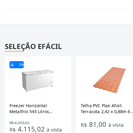
SELEÇÃO EFÁCIL
2
%
Freezer Horizontal
Telha PVC Plan Afort
Metalfrio 543 Litros
Terracota 2,42 x 0,88m 6
DA550IF - Dupla Ação,
Ondas
81,00
R$ 4.299,00
Tecnologia Inverter, Branco,
R$
à vista
4.115,02
R$
à vista
Bivolt