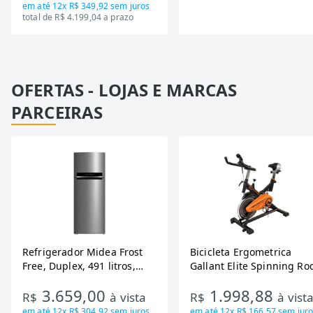
em até
12x R$ 349,92
sem juros
total de R$ 4.199,04 a prazo
OFERTAS - LOJAS E MARCAS
PARCEIRAS
Refrigerador Midea Frost
Bicicleta Ergometrica
Free, Duplex, 491 litros,
Gallant Elite Spinning Ro
Inverter, Inox e Bivolt (MD-
de Inercia 13KG ate 110K
3.659,00
1.998,88
RT650EVK463)
Mecanica GSB13HBTA-PT
R$
à vista
R$
à vist
em até
12x R$ 304,92
sem juros
em até
12x R$ 166,57
sem juro