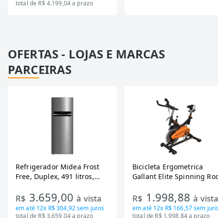
total de R$ 4.199,04 a prazo
OFERTAS - LOJAS E MARCAS
PARCEIRAS
Refrigerador Midea Frost
Bicicleta Ergometrica
Free, Duplex, 491 litros,
Gallant Elite Spinning Ro
Inverter, Inox e Bivolt (MD-
de Inercia 13KG ate 110K
3.659,00
1.998,88
RT650EVK463)
Mecanica GSB13HBTA-PT
R$
à vista
R$
à vist
em até
12x R$ 304,92
sem juros
em até
12x R$ 166,57
sem juro
total de R$ 3.659,04 a prazo
total de R$ 1.998,84 a prazo