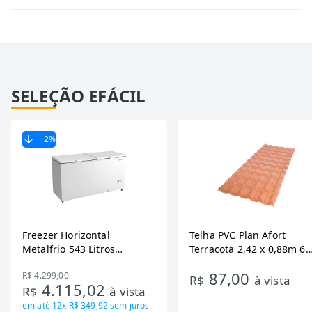
SELEÇÃO EFÁCIL
2
%
Freezer Horizontal
Telha PVC Plan Afort
Metalfrio 543 Litros
Terracota 2,42 x 0,88m 6
DA550IF - Dupla Ação,
Ondas
87,00
R$ 4.299,00
Tecnologia Inverter, Branco,
R$
à vista
4.115,02
R$
à vista
Bivolt
em até
12x R$ 349,92
sem juros