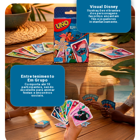
Visual Disney
Ilustrações vibrantes
dos personagens
favoritos encantam
fãs e jogadores
instantaneamente.
Entretenimento
Em Grupo
Comporta até 10
participantes, sendo
excelente para animar
festas e encontros
sociais.