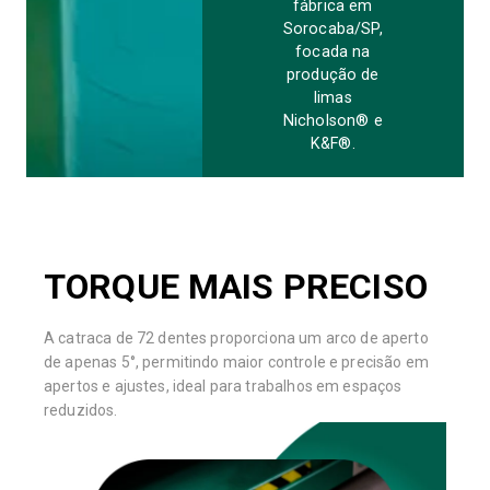
fábrica em
Sorocaba/SP,
focada na
produção de
limas
Nicholson® e
K&F®.
TORQUE MAIS PRECISO
A catraca de 72 dentes proporciona um arco de aperto
de apenas 5°, permitindo maior controle e precisão em
apertos e ajustes, ideal para trabalhos em espaços
reduzidos.