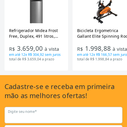
Refrigerador Midea Frost
Bicicleta Ergometrica
Free, Duplex, 491 litros,
Gallant Elite Spinning Ro
Inverter, Inox e Bivolt (MD-
de Inercia 13KG ate 110K
3.659,00
1.998,88
RT650EVK463)
Mecanica GSB13HBTA-PT
R$
à vista
R$
à vist
em até
12x R$ 304,92
sem juros
em até
12x R$ 166,57
sem juro
total de R$ 3.659,04 a prazo
total de R$ 1.998,84 a prazo
Cadastre-se
e receba em primeira
mão as
melhores ofertas!
Digite seu nome*