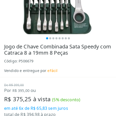
Jogo de Chave Combinada Sata Speedy com
Catraca 8 a 19mm 8 Peças
Código:
P506679
Vendido e entregue por
eFácil
De
R$ 399,00
Por
ou
R$ 395,00
R$ 375,25
à vista
(
5
% desconto)
em até
6x de R$ 65,83
sem juros
total de
R$ 394,98
à prazo