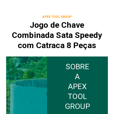
APEX TOOL GROUP
Jogo de Chave
Combinada Sata Speedy
com Catraca 8 Peças
SOBRE
A
APEX
TOOL
GROUP