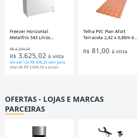
Freezer Horizontal
Telha PVC Plan Afort
Metalfrio 543 Litros
Terracota 2,42 x 0,88m 6
DA550IF - Dupla Ação,
Ondas
81,00
R$ 4.299,00
Tecnologia Inverter, Branco,
R$
à vista
3.625,02
R$
à vista
Bivolt
em até
12x R$ 308,25
sem juros
total de R$ 3.699,00 a prazo
OFERTAS - LOJAS E MARCAS
PARCEIRAS