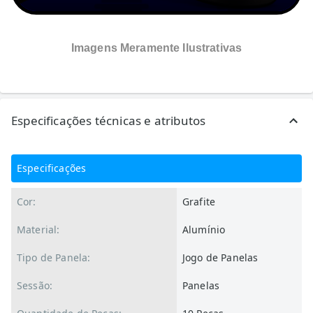
Como lavar panelas antiaderentes após o uso?
Imagens Meramente Ilustrativas
Como posicionar panelas antiaderentes com
segurança?
Quais as vantagens de usar panelas
antiaderentes?
Especificações técnicas e atributos
Especificações
Cor:
Grafite
Material:
Alumínio
Tipo de Panela:
Jogo de Panelas
Sessão:
Panelas