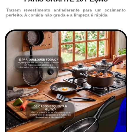
Trazem revestimento antiaderente para um cozimento
perfeito. A comida não gruda e a limpeza é rápida.
É PRA QUALQUER FOGÃO?
O jogo pode ser utilizado tranquilamente
em fogões a gás, elétricos e
vitrocerâmicos com resistência elétrica.
OS CABOS ESQUENTAM
MUITO?
Não! Os cabos e alças são de baquelite
antitérmico e os pegadores em nylon, que
não aquecem e dão segurança.