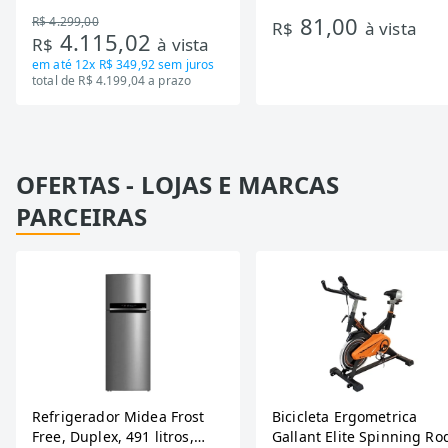
DA550IF - Dupla Ação,
Ondas
81,00
R$ 4.299,00
Tecnologia Inverter, Branco,
R$
à vista
4.115,02
R$
à vista
Bivolt
em até
12x R$ 349,92
sem juros
total de R$ 4.199,04 a prazo
OFERTAS - LOJAS E MARCAS
PARCEIRAS
Refrigerador Midea Frost
Bicicleta Ergometrica
Free, Duplex, 491 litros,
Gallant Elite Spinning Ro