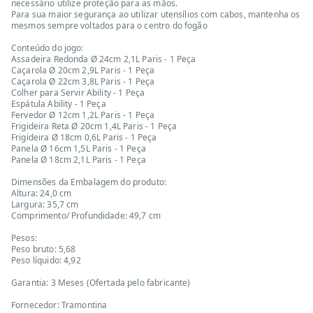
necessário utilize proteção para as mãos.
Para sua maior segurança ao utilizar utensílios com cabos, mantenha os
mesmos sempre voltados para o centro do fogão
Conteúdo do jogo:
Assadeira Redonda Ø 24cm 2,1L Paris - 1 Peça
Caçarola Ø 20cm 2,9L Paris - 1 Peça
Caçarola Ø 22cm 3,8L Paris - 1 Peça
Colher para Servir Ability - 1 Peça
Espátula Ability - 1 Peça
Fervedor Ø 12cm 1,2L Paris - 1 Peça
Frigideira Reta Ø 20cm 1,4L Paris - 1 Peça
Frigideira Ø 18cm 0,6L Paris - 1 Peça
Panela Ø 16cm 1,5L Paris - 1 Peça
Panela Ø 18cm 2,1L Paris - 1 Peça
Dimensões da Embalagem do produto:
Altura: 24,0 cm
Largura: 35,7 cm
Comprimento/ Profundidade: 49,7 cm
Pesos:
Peso bruto: 5,68
Peso líquido: 4,92
Garantia: 3 Meses (Ofertada pelo fabricante)
Fornecedor: Tramontina