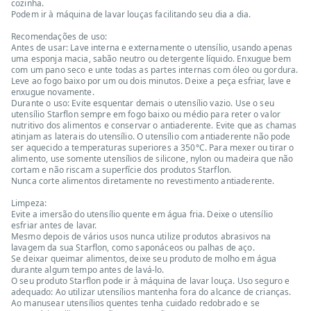
cozinha.
Podem ir à máquina de lavar louças facilitando seu dia a dia.
Recomendações de uso:
Antes de usar: Lave interna e externamente o utensílio, usando apenas
uma esponja macia, sabão neutro ou detergente líquido. Enxugue bem
com um pano seco e unte todas as partes internas com óleo ou gordura.
Leve ao fogo baixo por um ou dois minutos. Deixe a peça esfriar, lave e
enxugue novamente.
Durante o uso: Evite esquentar demais o utensílio vazio. Use o seu
utensílio Starflon sempre em fogo baixo ou médio para reter o valor
nutritivo dos alimentos e conservar o antiaderente. Evite que as chamas
atinjam as laterais do utensílio. O utensílio com antiaderente não pode
ser aquecido a temperaturas superiores a 350°C. Para mexer ou tirar o
alimento, use somente utensílios de silicone, nylon ou madeira que não
cortam e não riscam a superfície dos produtos Starflon.
Nunca corte alimentos diretamente no revestimento antiaderente.
Limpeza:
Evite a imersão do utensílio quente em água fria. Deixe o utensílio
esfriar antes de lavar.
Mesmo depois de vários usos nunca utilize produtos abrasivos na
lavagem da sua Starflon, como saponáceos ou palhas de aço.
Se deixar queimar alimentos, deixe seu produto de molho em água
durante algum tempo antes de lavá-lo.
O seu produto Starflon pode ir à máquina de lavar louça. Uso seguro e
adequado: Ao utilizar utensílios mantenha fora do alcance de crianças.
Ao manusear utensílios quentes tenha cuidado redobrado e se