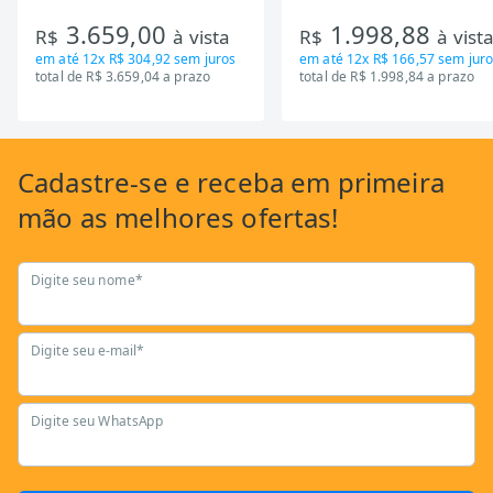
Inverter, Inox e Bivolt (MD-
de Inercia 13KG ate 110K
3.659,00
1.998,88
RT650EVK463)
Mecanica GSB13HBTA-PT
R$
à vista
R$
à vist
em até
12x R$ 304,92
sem juros
em até
12x R$ 166,57
sem juro
total de R$ 3.659,04 a prazo
total de R$ 1.998,84 a prazo
Cadastre-se
e receba em primeira
mão as
melhores ofertas!
Digite seu nome*
Digite seu e-mail*
Digite seu WhatsApp