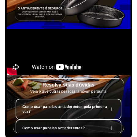
O ANTIADERENTE É SEGURO?
O revestimento Starflon Max não é
prejudicial à saúde, pois é totalmente livre
de PFOA.
Resolva suas dúvidas
Veja o que outras pessoas também pergunta
Como usar panelas antiaderentes pela primeira
vez?
Como usar panelas antiaderentes?