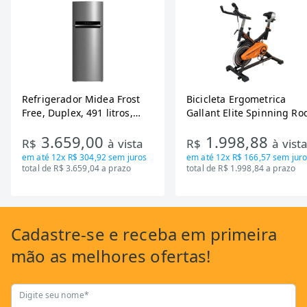
Refrigerador Midea Frost
Bicicleta Ergometrica
Free, Duplex, 491 litros,
Gallant Elite Spinning Ro
Inverter, Inox e Bivolt (MD-
de Inercia 13KG ate 110K
3.659,00
1.998,88
RT650EVK463)
Mecanica GSB13HBTA-PT
R$
à vista
R$
à vist
em até
12x R$ 304,92
sem juros
em até
12x R$ 166,57
sem juro
total de R$ 3.659,04 a prazo
total de R$ 1.998,84 a prazo
Cadastre-se
e receba em primeira
mão as
melhores ofertas!
Digite seu nome*