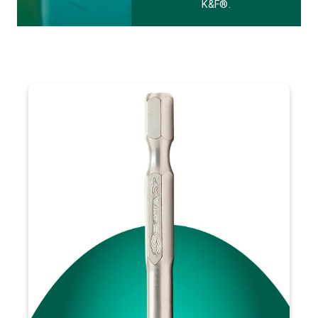
K&F®.
VISÃO GERAL
resistência e
Os Bits Phillips da SATA destacam-se pela
, ideais para profissionais que buscam eficiência
produtividade
de alta qualidade,
aço S2+
e durabilidade. Fabricados em
oferecem encaixe preciso e desempenho superior em
parafusadeiras convencionais e elétricas. A principal diferença
está na sua composição robusta, que garante uma vida útil
prolongada e operações ágeis e seguras.