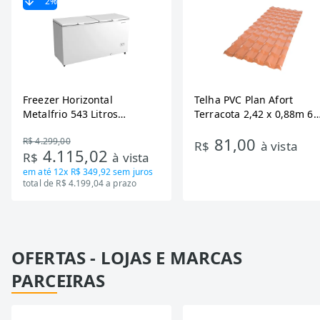
2
%
Freezer Horizontal
Telha PVC Plan Afort
Metalfrio 543 Litros
Terracota 2,42 x 0,88m 6
DA550IF - Dupla Ação,
Ondas
81,00
R$ 4.299,00
Tecnologia Inverter, Branco,
R$
à vista
4.115,02
R$
à vista
Bivolt
em até
12x R$ 349,92
sem juros
total de R$ 4.199,04 a prazo
OFERTAS - LOJAS E MARCAS
PARCEIRAS