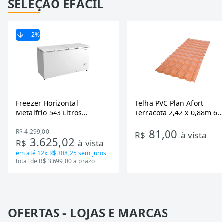
SELEÇÃO EFÁCIL
2
%
Freezer Horizontal
Telha PVC Plan Afort
Metalfrio 543 Litros
Terracota 2,42 x 0,88m 6
DA550IF - Dupla Ação,
Ondas
81,00
R$ 4.299,00
Tecnologia Inverter, Branco,
R$
à vista
3.625,02
R$
à vista
Bivolt
em até
12x R$ 308,25
sem juros
total de R$ 3.699,00 a prazo
OFERTAS - LOJAS E MARCAS