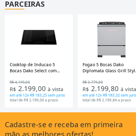
PARCEIRAS
Cooktop de Inducao 5
Fogao 5 Bocas Dako
Bocas Dako Select com
Diplomata Glass Grill Styl
Zona Flexivel 220V
Timer Bivolt
R$ 4.199,00
R$ 3.779,00
2.199,00
2.199,80
R$
à vista
R$
à vist
em até
12x R$ 183,25
sem juros
em até
12x R$ 183,32
sem juro
total de R$ 2.199,00 a prazo
total de R$ 2.199,84 a prazo
Cadastre-se
e receba em primeira
mão as
melhores ofertas!