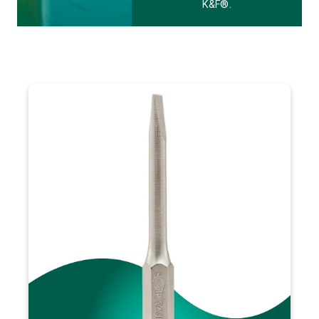
K&F®.
VISÃO GERAL
A ponta de bits fenda SATA é fabricada em aço S2+ de alta
qualidade, destacando-se pela resistência superior e
durabilidade. Ideal para profissionais que necessitam de
ferramentas para serviços rápidos e eficientes, ela é
indispensável para mecânicos, marceneiros e técnicos
A principal diferença do produto é a sua resistência
industriais.
prolongada e material de alta performance, garantindo um