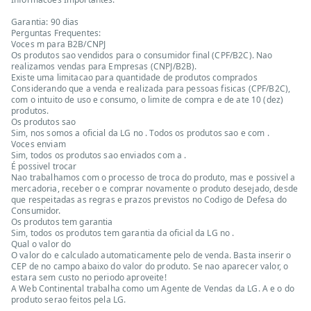
Garantia: 90 dias
Perguntas Frequentes:
Voces m para B2B/CNPJ
Os produtos sao vendidos para o consumidor final (CPF/B2C). Nao
realizamos vendas para Empresas (CNPJ/B2B).
Existe uma limitacao para quantidade de produtos comprados
Considerando que a venda e realizada para pessoas fisicas (CPF/B2C),
com o intuito de uso e consumo, o limite de compra e de ate 10 (dez)
produtos.
Os produtos sao
Sim, nos somos a oficial da LG no . Todos os produtos sao e com .
Voces enviam
Sim, todos os produtos sao enviados com a .
É possivel trocar
Nao trabalhamos com o processo de troca do produto, mas e possivel a
mercadoria, receber o e comprar novamente o produto desejado, desde
que respeitadas as regras e prazos previstos no Codigo de Defesa do
Consumidor.
Os produtos tem garantia
Sim, todos os produtos tem garantia da oficial da LG no .
Qual o valor do
O valor do e calculado automaticamente pelo de venda. Basta inserir o
CEP de no campo abaixo do valor do produto. Se nao aparecer valor, o
estara sem custo no periodo aproveite!
A Web Continental trabalha como um Agente de Vendas da LG. A e o do
produto serao feitos pela LG.