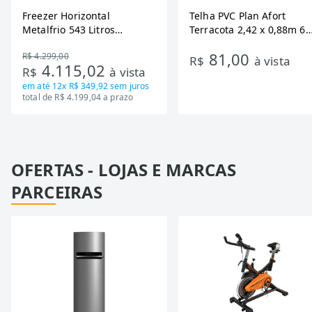
Freezer Horizontal
Telha PVC Plan Afort
Metalfrio 543 Litros
Terracota 2,42 x 0,88m 6
DA550IF - Dupla Ação,
Ondas
81,00
R$ 4.299,00
Tecnologia Inverter, Branco,
R$
à vista
4.115,02
R$
à vista
Bivolt
em até
12x R$ 349,92
sem juros
total de R$ 4.199,04 a prazo
OFERTAS - LOJAS E MARCAS
PARCEIRAS