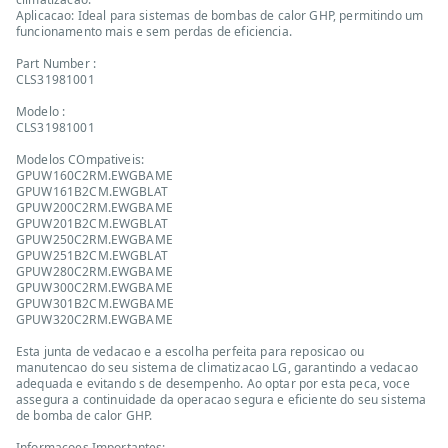
Aplicacao: Ideal para sistemas de bombas de calor GHP, permitindo um
funcionamento mais e sem perdas de eficiencia.
Part Number :
CLS31981001
Modelo :
CLS31981001
Modelos COmpativeis:
GPUW160C2RM.EWGBAME
GPUW161B2CM.EWGBLAT
GPUW200C2RM.EWGBAME
GPUW201B2CM.EWGBLAT
GPUW250C2RM.EWGBAME
GPUW251B2CM.EWGBLAT
GPUW280C2RM.EWGBAME
GPUW300C2RM.EWGBAME
GPUW301B2CM.EWGBAME
GPUW320C2RM.EWGBAME
Esta junta de vedacao e a escolha perfeita para reposicao ou
manutencao do seu sistema de climatizacao LG, garantindo a vedacao
adequada e evitando s de desempenho. Ao optar por esta peca, voce
assegura a continuidade da operacao segura e eficiente do seu sistema
de bomba de calor GHP.
Informacoes Importantes: