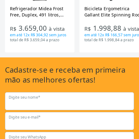
Refrigerador Midea Frost
Bicicleta Ergometrica
Free, Duplex, 491 litros,
Gallant Elite Spinning Ro
Inverter, Inox e Bivolt (MD-
de Inercia 13KG ate 110K
3.659,00
1.998,88
RT650EVK463)
Mecanica GSB13HBTA-PT
R$
à vista
R$
à vist
em até
12x R$ 304,92
sem juros
em até
12x R$ 166,57
sem juro
total de R$ 3.659,04 a prazo
total de R$ 1.998,84 a prazo
Cadastre-se
e receba em primeira
mão as
melhores ofertas!
Digite seu nome*
Digite seu e-mail*
Digite seu WhatsApp