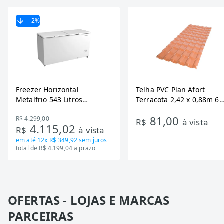
2
%
Freezer Horizontal
Telha PVC Plan Afort
Metalfrio 543 Litros
Terracota 2,42 x 0,88m 6
DA550IF - Dupla Ação,
Ondas
81,00
R$ 4.299,00
Tecnologia Inverter, Branco,
R$
à vista
4.115,02
R$
à vista
Bivolt
em até
12x R$ 349,92
sem juros
total de R$ 4.199,04 a prazo
OFERTAS - LOJAS E MARCAS
PARCEIRAS