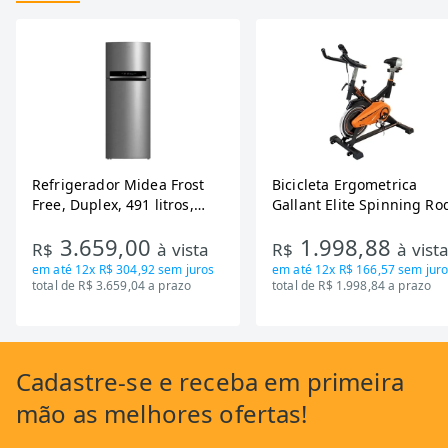
Refrigerador Midea Frost
Bicicleta Ergometrica
Free, Duplex, 491 litros,
Gallant Elite Spinning Ro
Inverter, Inox e Bivolt (MD-
de Inercia 13KG ate 110K
3.659,00
1.998,88
RT650EVK463)
Mecanica GSB13HBTA-PT
R$
à vista
R$
à vist
em até
12x R$ 304,92
sem juros
em até
12x R$ 166,57
sem juro
total de R$ 3.659,04 a prazo
total de R$ 1.998,84 a prazo
Cadastre-se
e receba em primeira
mão as
melhores ofertas!