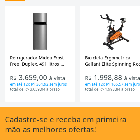
Refrigerador Midea Frost
Bicicleta Ergometrica
Free, Duplex, 491 litros,
Gallant Elite Spinning Ro
Inverter, Inox e Bivolt (MD-
de Inercia 13KG ate 110K
3.659,00
1.998,88
RT650EVK463)
Mecanica GSB13HBTA-PT
R$
à vista
R$
à vist
em até
12x R$ 304,92
sem juros
em até
12x R$ 166,57
sem juro
total de R$ 3.659,04 a prazo
total de R$ 1.998,84 a prazo
Cadastre-se
e receba em primeira
mão as
melhores ofertas!