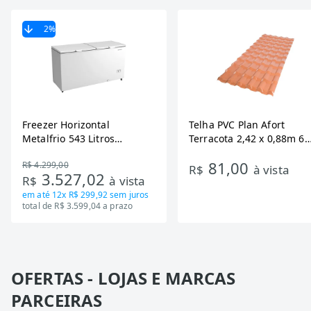
2
%
Freezer Horizontal
Telha PVC Plan Afort
Metalfrio 543 Litros
Terracota 2,42 x 0,88m 6
DA550IF - Dupla Ação,
Ondas
81,00
R$ 4.299,00
Tecnologia Inverter, Branco,
R$
à vista
3.527,02
R$
à vista
Bivolt
em até
12x R$ 299,92
sem juros
total de R$ 3.599,04 a prazo
OFERTAS - LOJAS E MARCAS
PARCEIRAS