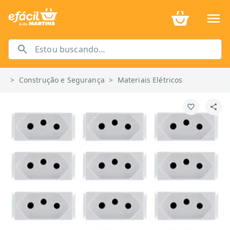
>
Construção e Segurança
>
Materiais Elétricos