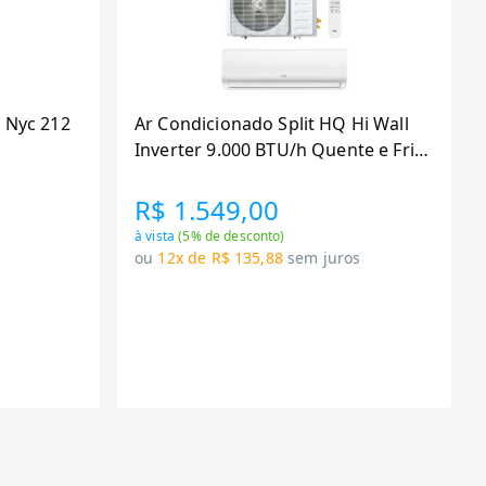
 Nyc 212
Ar Condicionado Split HQ Hi Wall
Inverter 9.000 BTU/h Quente e Frio
Monofasico Branco
VIHT9KCH3S2S23 -
R$ 1.549,00
à vista
(
5
% de desconto)
s
ou
12x de R$ 135,88
sem juros