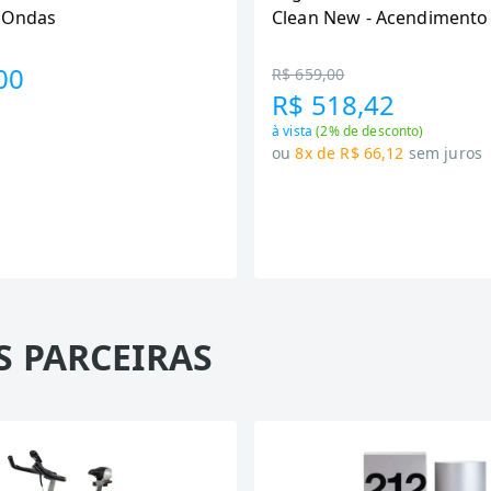
6 Ondas
Clean New - Acendimento
Preto
00
R$ 659,00
R$ 518,42
à vista
(
2
% de desconto)
ou
8x de R$ 66,12
sem juros
S PARCEIRAS