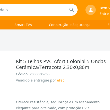
Bem-v
Entre
Smart TVs
Construção e Segurança
E
Kit 5 Telhas PVC Afort Colonial 5 Ondas
Cerâmica/Terracota 2,30x0,86m
Código:
2000005765
Vendido e entregue por
eFácil
Oferece resistência, segurança e um acabamento
elegante para o telhado, com proteção UV e