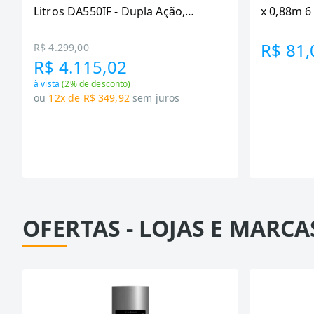
Litros DA550IF - Dupla Ação,
x 0,88m 
Tecnologia Inverter, Branco, Bivolt
R$ 81,
R$ 4.299,00
R$ 4.115,02
à vista
(
2
% de desconto)
ou
12x de R$ 349,92
sem juros
OFERTAS - LOJAS E MARCA