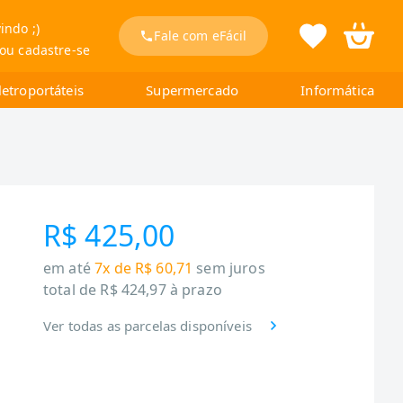
indo ;)
Fale com eFácil
 ou cadastre-se
letroportáteis
Supermercado
Informática
R$ 425,00
em até
7x de R$ 60,71
sem juros
total de
R$ 424,97
à prazo
Ver todas as parcelas disponíveis