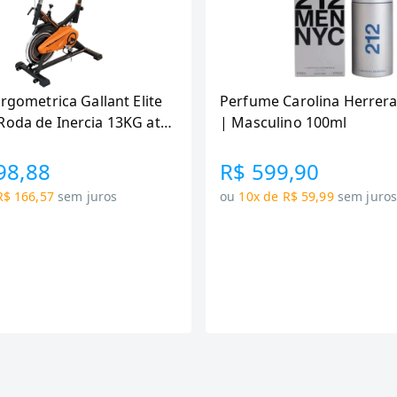
Ergometrica Gallant Elite
Perfume Carolina Herrera
Roda de Inercia 13KG ate
| Masculino 100ml
canica GSB13HBTA-PT
98,88
R$ 599,90
R$ 166,57
sem juros
ou
10x de R$ 59,99
sem juro