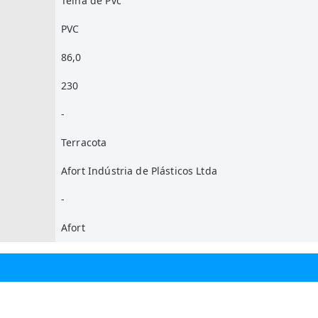
Telha de Pvc
PVC
86,0
230
-
Terracota
Afort Indústria de Plásticos Ltda
-
Afort