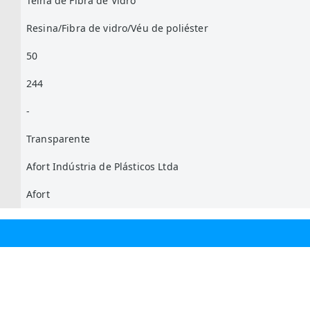
Telha de Fibra de Vidro
Resina/Fibra de vidro/Véu de poliéster
50
244
-
Transparente
Afort Indústria de Plásticos Ltda
Afort