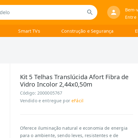
Bem-v
Entre
Smart TVs
Construção e Segurança
E
Kit 5 Telhas Translúcida Afort Fibra de
Vidro Incolor 2,44x0,50m
Código:
2000005767
Vendido e entregue por
eFácil
Oferece iluminação natural e economia de energia
para o ambiente, sendo leves, resistentes e de