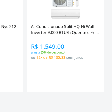
 Nyc 212
Ar Condicionado Split HQ Hi Wall
Inverter 9.000 BTU/h Quente e Frio
Monofasico Branco
VIHT9KCH3S2S23 -
R$ 1.549,00
à vista
(
5
% de desconto)
s
ou
12x de R$ 135,88
sem juros