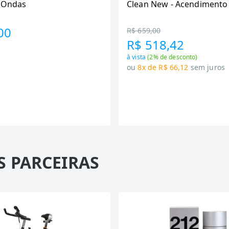
6 Ondas
Clean New - Acendimento
Preto
00
R$ 659,00
R$ 518,42
à vista
(
2
% de desconto)
ou
8x de R$ 66,12
sem juros
S PARCEIRAS