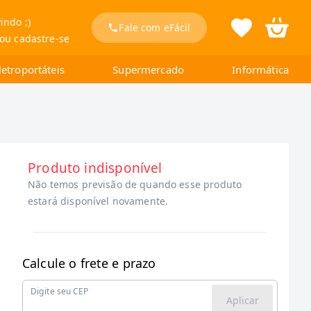
indo ;)
Fale com eFácil
 ou cadastre-se
letroportáteis
Supermercado
Informática
Produto indisponível
Não temos previsão de quando esse produto
estará disponível novamente.
Calcule o frete e prazo
Digite seu CEP
Aplicar