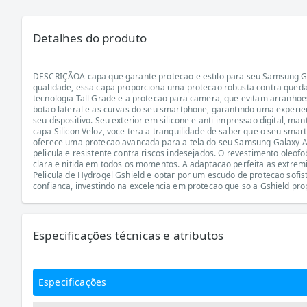
Detalhes do produto
DESCRIÇÃOA capa que garante protecao e estilo para seu Samsung Galax
qualidade, essa capa proporciona uma protecao robusta contra queda
tecnologia Tall Grade e a protecao para camera, que evitam arranhoes
botao lateral e as curvas do seu smartphone, garantindo uma experie
seu dispositivo. Seu exterior em silicone e anti-impressao digital, m
capa Silicon Veloz, voce tera a tranquilidade de saber que o seu smar
oferece uma protecao avancada para a tela do seu Samsung Galaxy A0
pelicula e resistente contra riscos indesejados. O revestimento oleo
clara e nitida em todos os momentos. A adaptacao perfeita as extremi
Pelicula de Hydrogel Gshield e optar por um escudo de protecao sofis
confianca, investindo na excelencia em protecao que so a Gshield pro
Especificações técnicas e atributos
Especificações