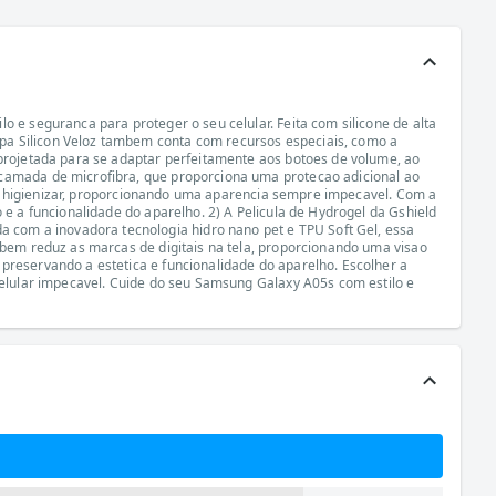
 e seguranca para proteger o seu celular. Feita com silicone de alta
pa Silicon Veloz tambem conta com recursos especiais, como a
 projetada para se adaptar perfeitamente aos botoes de volume, ao
 camada de microfibra, que proporciona uma protecao adicional ao
l de higienizar, proporcionando uma aparencia sempre impecavel. Com a
 e a funcionalidade do aparelho. 2) A Pelicula de Hydrogel da Gshield
com a inovadora tecnologia hidro nano pet e TPU Soft Gel, essa
mbem reduz as marcas de digitais na tela, proporcionando uma visao
preservando a estetica e funcionalidade do aparelho. Escolher a
 celular impecavel. Cuide do seu Samsung Galaxy A05s com estilo e