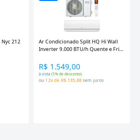
 Nyc 212
Ar Condicionado Split HQ Hi Wall
Inverter 9.000 BTU/h Quente e Frio
Monofasico Branco
VIHT9KCH3S2S23 -
R$ 1.549,00
à vista
(
5
% de desconto)
s
ou
12x de R$ 135,88
sem juros