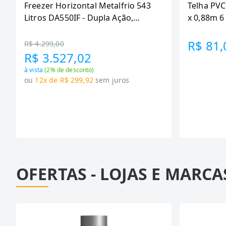
Freezer Horizontal Metalfrio 543
Telha PVC
Litros DA550IF - Dupla Ação,
x 0,88m 
Tecnologia Inverter, Branco, Bivolt
R$ 81,
R$ 4.299,00
R$ 3.527,02
à vista
(
2
% de desconto)
ou
12x de R$ 299,92
sem juros
OFERTAS - LOJAS E MARCA