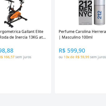
Ergometrica Gallant Elite
Perfume Carolina Herrera
Roda de Inercia 13KG ate
| Masculino 100ml
canica GSB13HBTA-PT
98,88
R$ 599,90
R$ 166,57
sem juros
ou
10x de R$ 59,99
sem juro