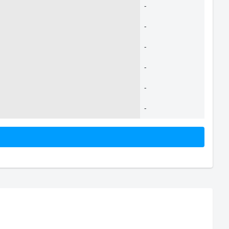
-
-
-
-
-
-