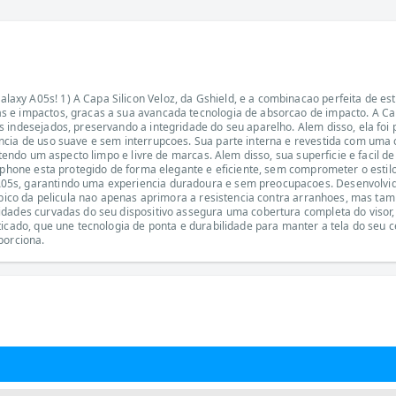
y A05s! 1) A Capa Silicon Veloz, da Gshield, e a combinacao perfeita de estilo
s e impactos, gracas a sua avancada tecnologia de absorcao de impacto. A Ca
 indesejados, preservando a integridade do seu aparelho. Alem disso, ela foi
ncia de uso suave e sem interrupcoes. Sua parte interna e revestida com uma
antendo um aspecto limpo e livre de marcas. Alem disso, sua superficie e faci
tphone esta protegido de forma elegante e eficiente, sem comprometer o estilo
5s, garantindo uma experiencia duradoura e sem preocupacoes. Desenvolvida 
fobico da pelicula nao apenas aprimora a resistencia contra arranhoes, mas ta
dades curvadas do seu dispositivo assegura uma cobertura completa do visor, 
ticado, que une tecnologia de ponta e durabilidade para manter a tela do seu
porciona.