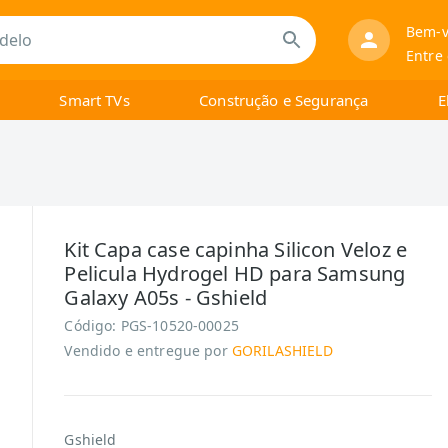
Bem-v
Entre
Smart TVs
Construção e Segurança
E
Kit Capa case capinha Silicon Veloz e
Pelicula Hydrogel HD para Samsung
Galaxy A05s - Gshield
Código:
PGS-10520-00025
Vendido e entregue por
GORILASHIELD
Gshield