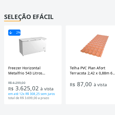
SELEÇÃO EFÁCIL
2
%
Freezer Horizontal
Telha PVC Plan Afort
Metalfrio 543 Litros
Terracota 2,42 x 0,88m 6
DA550IF - Dupla Ação,
Ondas
87,00
R$ 4.299,00
Tecnologia Inverter, Branco,
R$
à vista
3.625,02
R$
à vista
Bivolt
em até
12x R$ 308,25
sem juros
total de R$ 3.699,00 a prazo