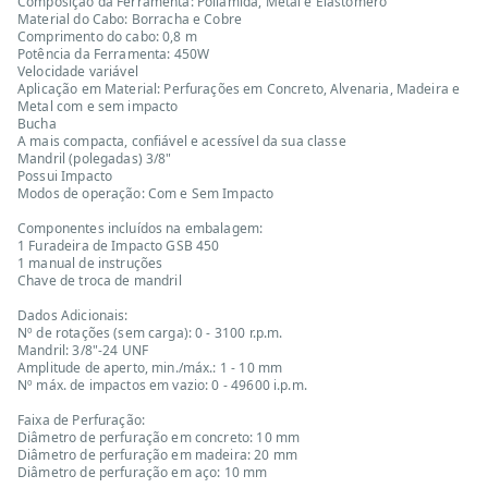
Composição da Ferramenta: Poliamida, Metal e Elastômero
Material do Cabo: Borracha e Cobre
Comprimento do cabo: 0,8 m
Potência da Ferramenta: 450W
Velocidade variável
Aplicação em Material: Perfurações em Concreto, Alvenaria, Madeira e
Metal com e sem impacto
Bucha
A mais compacta, confiável e acessível da sua classe
Mandril (polegadas) 3/8"
Possui Impacto
Modos de operação: Com e Sem Impacto
Componentes incluídos na embalagem:
1 Furadeira de Impacto GSB 450
1 manual de instruções
Chave de troca de mandril
Dados Adicionais:
Nº de rotações (sem carga): 0 - 3100 r.p.m.
Mandril: 3/8"-24 UNF
Amplitude de aperto, min./máx.: 1 - 10 mm
Nº máx. de impactos em vazio: 0 - 49600 i.p.m.
Faixa de Perfuração:
Diâmetro de perfuração em concreto: 10 mm
Diâmetro de perfuração em madeira: 20 mm
Diâmetro de perfuração em aço: 10 mm