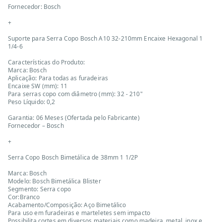
Fornecedor: Bosch
+
Suporte para Serra Copo Bosch A10 32-210mm Encaixe Hexagonal 1
1/4-6
Características do Produto:
Marca: Bosch
Aplicação: Para todas as furadeiras
Encaixe SW (mm): 11
Para serras copo com diâmetro (mm): 32 - 210"
Peso Líquido: 0,2
Garantia: 06 Meses (Ofertada pelo Fabricante)
Fornecedor – Bosch
+
Serra Copo Bosch Bimetálica de 38mm 1 1/2P
Marca: Bosch
Modelo: Bosch Bimetálica Blister
Segmento: Serra copo
Cor:Branco
Acabamento/Composição: Aço Bimetálico
Para uso em furadeiras e marteletes sem impacto
Possibilita cortes em diversos materiais como madeira, metal, inox e