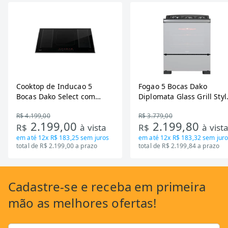
Cooktop de Inducao 5
Fogao 5 Bocas Dako
Bocas Dako Select com
Diplomata Glass Grill Styl
Zona Flexivel 220V
Timer Bivolt
R$ 4.199,00
R$ 3.779,00
2.199,00
2.199,80
R$
à vista
R$
à vist
em até
12x R$ 183,25
sem juros
em até
12x R$ 183,32
sem juro
total de R$ 2.199,00 a prazo
total de R$ 2.199,84 a prazo
Cadastre-se
e receba em primeira
mão as
melhores ofertas!