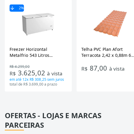
2
%
Freezer Horizontal
Telha PVC Plan Afort
Metalfrio 543 Litros
Terracota 2,42 x 0,88m 6
DA550IF - Dupla Ação,
Ondas
87,00
R$ 4.299,00
Tecnologia Inverter, Branco,
R$
à vista
3.625,02
R$
à vista
Bivolt
em até
12x R$ 308,25
sem juros
total de R$ 3.699,00 a prazo
OFERTAS - LOJAS E MARCAS
PARCEIRAS