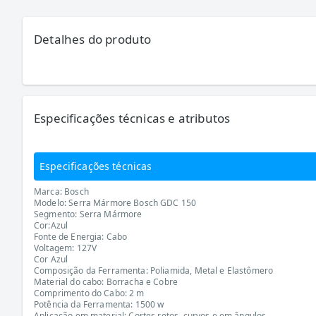
Detalhes do produto
Especificações técnicas e atributos
Especificações técnicas
Marca: Bosch
Modelo: Serra Mármore Bosch GDC 150
Segmento: Serra Mármore
Cor:Azul
Fonte de Energia: Cabo
Voltagem: 127V
Cor Azul
Composição da Ferramenta: Poliamida, Metal e Elastômero
Material do cabo: Borracha e Cobre
Comprimento do Cabo: 2 m
Potência da Ferramenta: 1500 w
Aplicação em material: Cortes retos, curvos e em ângulos