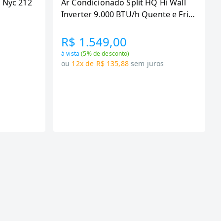
 Nyc 212
Ar Condicionado Split HQ Hi Wall
Inverter 9.000 BTU/h Quente e Frio
Monofasico Branco
VIHT9KCH3S2S23 -
R$ 1.549,00
à vista
(
5
% de desconto)
s
ou
12x de R$ 135,88
sem juros