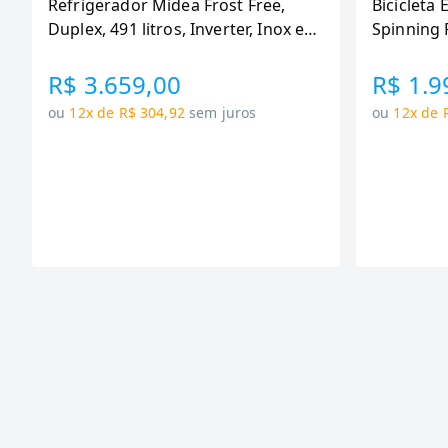
Refrigerador Midea Frost Free,
Bicicleta 
Duplex, 491 litros, Inverter, Inox e
Spinning 
Bivolt (MD-RT650EVK463)
110KG Me
R$ 3.659,00
R$ 1.9
ou
12x de R$ 304,92
sem juros
ou
12x de 