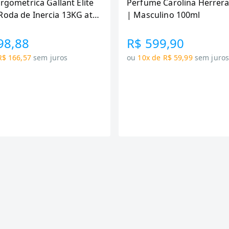
Ergometrica Gallant Elite
Perfume Carolina Herrera
Roda de Inercia 13KG ate
| Masculino 100ml
canica GSB13HBTA-PT
98,88
R$ 599,90
R$ 166,57
sem juros
ou
10x de R$ 59,99
sem juro