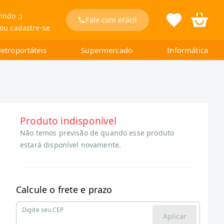
indo ;)
Fale com eFácil
 ou cadastre-se
letroportáteis
Supermercado
Informática
Produto indisponível
Não temos previsão de quando esse produto
estará disponível novamente.
Calcule o frete e prazo
Digite seu CEP
Aplicar