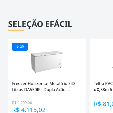
SELEÇÃO EFÁCIL
2
%
Freezer Horizontal Metalfrio 543
Telha PVC
Litros DA550IF - Dupla Ação,
x 0,88m 
Tecnologia Inverter, Branco, Bivolt
R$ 81,
R$ 4.299,00
R$ 4.115,02