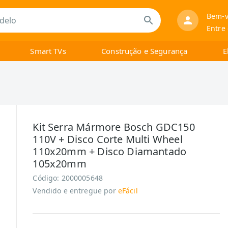
Bem-v
Entre
Smart TVs
Construção e Segurança
E
Kit Serra Mármore Bosch GDC150
110V + Disco Corte Multi Wheel
110x20mm + Disco Diamantado
105x20mm
Código:
2000005648
Vendido e entregue por
eFácil