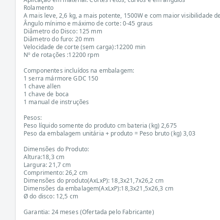
Rolamento
A mais leve, 2,6 kg, a mais potente, 1500W e com maior visibilidade 
Ângulo mínimo e máximo de corte: 0-45 graus
Diâmetro do Disco: 125 mm
Diâmetro do furo: 20 mm
Velocidade de corte (sem carga):12200 min
Nº de rotações :12200 rpm
Componentes incluídos na embalagem:
1 serra mármore GDC 150
1 chave allen
1 chave de boca
1 manual de instruções
Pesos:
Peso líquido somente do produto cm bateria (kg) 2,675
Peso da embalagem unitária + produto = Peso bruto (kg) 3,03
Dimensões do Produto:
Altura:18,3 cm
Largura: 21,7 cm
Comprimento: 26,2 cm
Dimensões do produto(AxLxP): 18,3x21,7x26,2 cm
Dimensões da embalagem(AxLxP):18,3x21,5x26,3 cm
Ø do disco: 12,5 cm
Garantia: 24 meses (Ofertada pelo Fabricante)