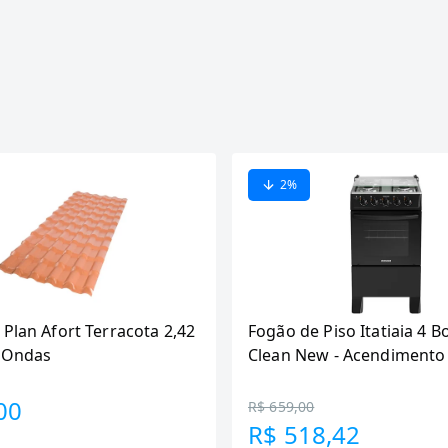
2
%
 Plan Afort Terracota 2,42
Fogão de Piso Itatiaia 4 B
6 Ondas
Clean New - Acendimento
Preto
00
R$ 659,00
R$ 518,42