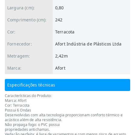
Largura (cm):
0,80
Comprimento (cm):
242
Cor:
Terracota
Fornecedor:
Afort Indústria de Plásticos Ltda
Metragem:
2,42m
Marca:
Afort
Especificações técnicas
Características do Produto:
Marca: Afort
Cor: Terracota
Possui 6 Ondas
Desenvolvidas com alta tecnologia proporcionam conforto térmico e
acústico além de alta resistência.
Não propaga fogo: o PVC possui
propriedades antichamas.
Vedação perfeita: é livre de vazamentos e com menos risco de arrasto.