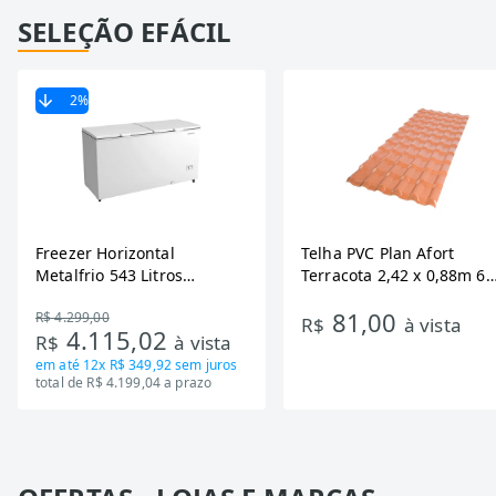
SELEÇÃO EFÁCIL
2
%
Freezer Horizontal
Telha PVC Plan Afort
Metalfrio 543 Litros
Terracota 2,42 x 0,88m 6
DA550IF - Dupla Ação,
Ondas
81,00
R$ 4.299,00
Tecnologia Inverter, Branco,
R$
à vista
4.115,02
R$
à vista
Bivolt
em até
12x R$ 349,92
sem juros
total de R$ 4.199,04 a prazo