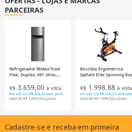
OFERTAS - LOJAS E MARCAS
PARCEIRAS
Refrigerador Midea Frost
Bicicleta Ergometrica
Free, Duplex, 491 litros,
Gallant Elite Spinning Ro
Inverter, Inox e Bivolt (MD-
de Inercia 13KG ate 110K
3.659,00
1.998,88
RT650EVK463)
Mecanica GSB13HBTA-PT
R$
à vista
R$
à vist
em até
12x R$ 304,92
sem juros
em até
12x R$ 166,57
sem juro
total de R$ 3.659,04 a prazo
total de R$ 1.998,84 a prazo
Cadastre-se
e receba em primeira