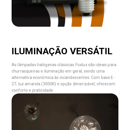
ILUMINAÇÃO VERSÁTIL
As lâmpadas halógenas clássicas Foxlux são ideais para
churrasqueiras e iluminação em geral, sendo uma
alternativa econômica às incandescentes. Com base E-
27, luz amarela (3000K) e opção dimerizável, oferecem
conforto e praticidade.