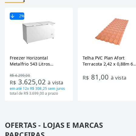
2
%
Freezer Horizontal
Telha PVC Plan Afort
Metalfrio 543 Litros
Terracota 2,42 x 0,88m 6
DA550IF - Dupla Ação,
Ondas
81,00
R$ 4.299,00
Tecnologia Inverter, Branco,
R$
à vista
3.625,02
R$
à vista
Bivolt
em até
12x R$ 308,25
sem juros
total de R$ 3.699,00 a prazo
OFERTAS - LOJAS E MARCAS
PARCEIRAS