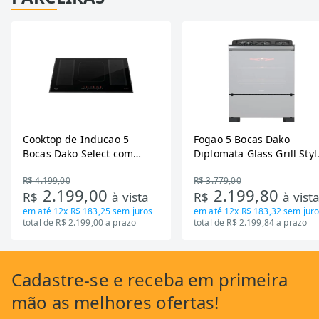
Cooktop de Inducao 5
Fogao 5 Bocas Dako
Bocas Dako Select com
Diplomata Glass Grill Styl
Zona Flexivel 220V
Timer Bivolt
R$ 4.199,00
R$ 3.779,00
2.199,00
2.199,80
R$
à vista
R$
à vist
em até
12x R$ 183,25
sem juros
em até
12x R$ 183,32
sem juro
total de R$ 2.199,00 a prazo
total de R$ 2.199,84 a prazo
Cadastre-se
e receba em primeira
mão as
melhores ofertas!