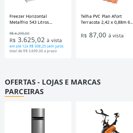
Freezer Horizontal
Telha PVC Plan Afort
Metalfrio 543 Litros
Terracota 2,42 x 0,88m 6
DA550IF - Dupla Ação,
Ondas
87,00
R$ 4.299,00
Tecnologia Inverter, Branco,
R$
à vista
3.625,02
R$
à vista
Bivolt
em até
12x R$ 308,25
sem juros
total de R$ 3.699,00 a prazo
OFERTAS - LOJAS E MARCAS
PARCEIRAS