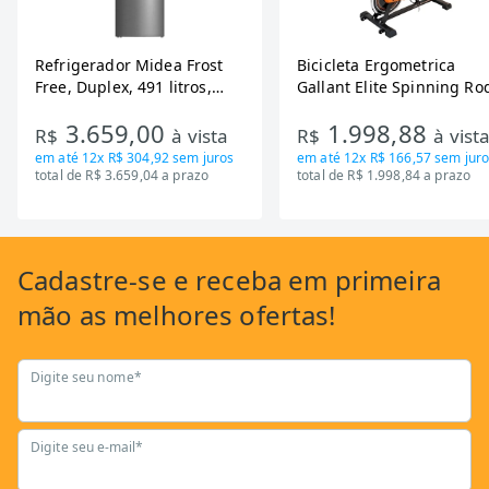
Refrigerador Midea Frost
Bicicleta Ergometrica
Free, Duplex, 491 litros,
Gallant Elite Spinning Ro
Inverter, Inox e Bivolt (MD-
de Inercia 13KG ate 110K
3.659,00
1.998,88
RT650EVK463)
Mecanica GSB13HBTA-PT
R$
à vista
R$
à vist
em até
12x R$ 304,92
sem juros
em até
12x R$ 166,57
sem juro
total de R$ 3.659,04 a prazo
total de R$ 1.998,84 a prazo
Cadastre-se
e receba em primeira
mão as
melhores ofertas!
Digite seu nome*
Digite seu e-mail*