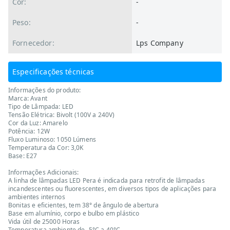
Cor:
-
Peso:
-
Fornecedor:
Lps Company
Especificações técnicas
Informações do produto:
Marca: Avant
Tipo de Lâmpada: LED
Tensão Elétrica: Bivolt (100V a 240V)
Cor da Luz: Amarelo
Potência: 12W
Fluxo Luminoso: 1050 Lúmens
Temperatura da Cor: 3,0K
Base: E27
Informações Adicionais:
A linha de lâmpadas LED Pera é indicada para retrofit de lâmpadas
incandescentes ou fluorescentes, em diversos tipos de aplicações para
ambientes internos
Bonitas e eficientes, tem 38° de ângulo de abertura
Base em alumínio, corpo e bulbo em plástico
Vida útil de 25000 Horas
Temperatura ambiente de -5°C a 40°C