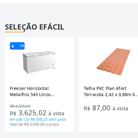
SELEÇÃO EFÁCIL
2
%
Freezer Horizontal
Telha PVC Plan Afort
Metalfrio 543 Litros
Terracota 2,42 x 0,88m 6
DA550IF - Dupla Ação,
Ondas
87,00
R$ 4.299,00
Tecnologia Inverter, Branco,
R$
à vista
3.625,02
R$
à vista
Bivolt
em até
12x R$ 308,25
sem juros
total de R$ 3.699,00 a prazo