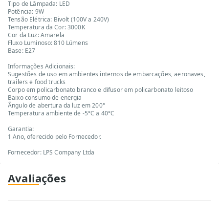
Tipo de Lâmpada: LED
Potência: 9W
Tensão Elétrica: Bivolt (100V a 240V)
Temperatura da Cor: 3000K
Cor da Luz: Amarela
Fluxo Luminoso: 810 Lúmens
Base: E27
Informações Adicionais:
Sugestões de uso em ambientes internos de embarcações, aeronaves,
trailers e food trucks
Corpo em policarbonato branco e difusor em policarbonato leitoso
Baixo consumo de energia
Ãngulo de abertura da luz em 200°
Temperatura ambiente de -5°C a 40°C
Garantia:
1 Ano, oferecido pelo Fornecedor.
Fornecedor: LPS Company Ltda
Avaliações