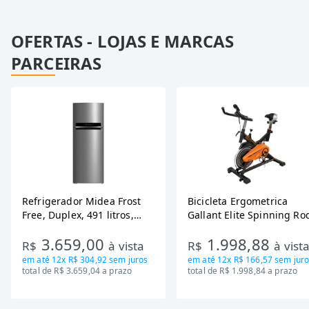
OFERTAS - LOJAS E MARCAS
PARCEIRAS
Refrigerador Midea Frost
Bicicleta Ergometrica
Free, Duplex, 491 litros,
Gallant Elite Spinning Ro
Inverter, Inox e Bivolt (MD-
de Inercia 13KG ate 110K
3.659,00
1.998,88
RT650EVK463)
Mecanica GSB13HBTA-PT
R$
à vista
R$
à vist
em até
12x R$ 304,92
sem juros
em até
12x R$ 166,57
sem juro
total de R$ 3.659,04 a prazo
total de R$ 1.998,84 a prazo