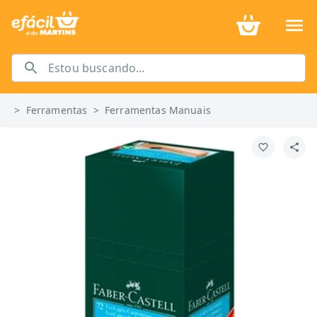
>
Ferramentas
>
Ferramentas Manuais