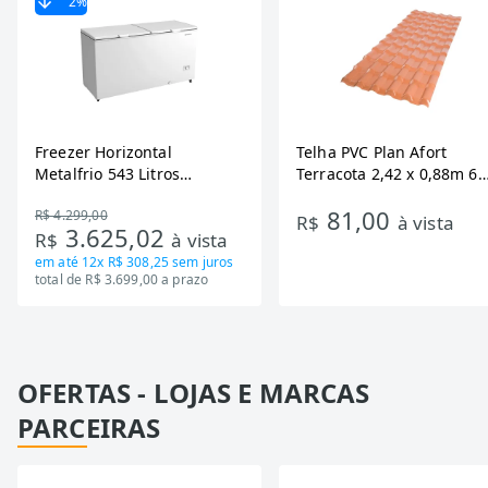
2
%
Freezer Horizontal
Telha PVC Plan Afort
Metalfrio 543 Litros
Terracota 2,42 x 0,88m 6
DA550IF - Dupla Ação,
Ondas
81,00
R$ 4.299,00
Tecnologia Inverter, Branco,
R$
à vista
3.625,02
R$
à vista
Bivolt
em até
12x R$ 308,25
sem juros
total de R$ 3.699,00 a prazo
OFERTAS - LOJAS E MARCAS
PARCEIRAS