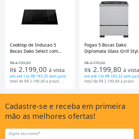
Cooktop de Inducao 5
Fogao 5 Bocas Dako
Bocas Dako Select com
Diplomata Glass Grill Styl
Zona Flexivel 220V
Timer Bivolt
R$ 4.199,00
R$ 3.779,00
2.199,00
2.199,80
R$
à vista
R$
à vist
em até
12x R$ 183,25
sem juros
em até
12x R$ 183,32
sem juro
total de R$ 2.199,00 a prazo
total de R$ 2.199,84 a prazo
Cadastre-se
e receba em primeira
mão as
melhores ofertas!
Digite seu nome*