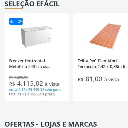
SELEÇÃO EFÁCIL
2
%
Freezer Horizontal
Telha PVC Plan Afort
Metalfrio 543 Litros
Terracota 2,42 x 0,88m 6
DA550IF - Dupla Ação,
Ondas
81,00
R$ 4.299,00
Tecnologia Inverter, Branco,
R$
à vista
4.115,02
R$
à vista
Bivolt
em até
12x R$ 349,92
sem juros
total de R$ 4.199,04 a prazo
OFERTAS - LOJAS E MARCAS