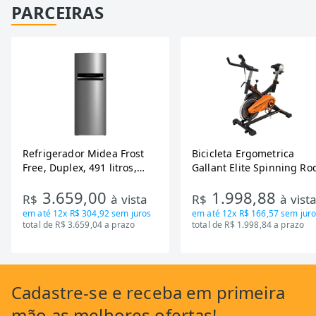
PARCEIRAS
Refrigerador Midea Frost
Bicicleta Ergometrica
Free, Duplex, 491 litros,
Gallant Elite Spinning Ro
Inverter, Inox e Bivolt (MD-
de Inercia 13KG ate 110K
3.659,00
1.998,88
RT650EVK463)
Mecanica GSB13HBTA-PT
R$
à vista
R$
à vist
em até
12x R$ 304,92
sem juros
em até
12x R$ 166,57
sem juro
total de R$ 3.659,04 a prazo
total de R$ 1.998,84 a prazo
Cadastre-se
e receba em primeira
mão as
melhores ofertas!