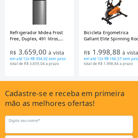
Refrigerador Midea Frost
Bicicleta Ergometrica
Free, Duplex, 491 litros,
Gallant Elite Spinning Ro
Inverter, Inox e Bivolt (MD-
de Inercia 13KG ate 110K
3.659,00
1.998,88
RT650EVK463)
Mecanica GSB13HBTA-PT
R$
à vista
R$
à vist
em até
12x R$ 304,92
sem juros
em até
12x R$ 166,57
sem juro
total de R$ 3.659,04 a prazo
total de R$ 1.998,84 a prazo
Cadastre-se
e receba em primeira
mão as
melhores ofertas!
Digite seu nome*