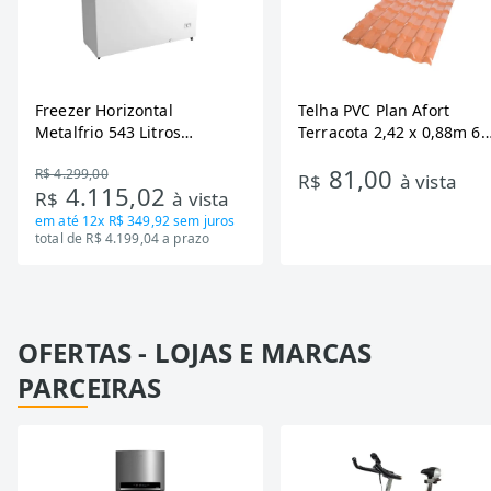
Freezer Horizontal
Telha PVC Plan Afort
Metalfrio 543 Litros
Terracota 2,42 x 0,88m 6
DA550IF - Dupla Ação,
Ondas
81,00
R$ 4.299,00
Tecnologia Inverter, Branco,
R$
à vista
4.115,02
R$
à vista
Bivolt
em até
12x R$ 349,92
sem juros
total de R$ 4.199,04 a prazo
OFERTAS - LOJAS E MARCAS
PARCEIRAS