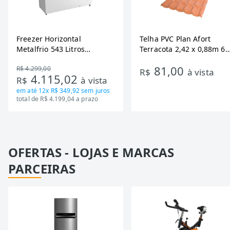
Freezer Horizontal
Telha PVC Plan Afort
Metalfrio 543 Litros
Terracota 2,42 x 0,88m 6
DA550IF - Dupla Ação,
Ondas
81,00
R$ 4.299,00
Tecnologia Inverter, Branco,
R$
à vista
4.115,02
R$
à vista
Bivolt
em até
12x R$ 349,92
sem juros
total de R$ 4.199,04 a prazo
OFERTAS - LOJAS E MARCAS
PARCEIRAS