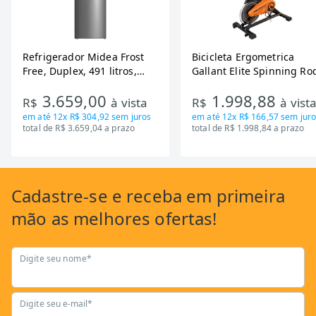
Refrigerador Midea Frost
Bicicleta Ergometrica
Free, Duplex, 491 litros,
Gallant Elite Spinning Ro
Inverter, Inox e Bivolt (MD-
de Inercia 13KG ate 110K
3.659,00
1.998,88
RT650EVK463)
Mecanica GSB13HBTA-PT
R$
à vista
R$
à vist
em até
12x R$ 304,92
sem juros
em até
12x R$ 166,57
sem juro
total de R$ 3.659,04 a prazo
total de R$ 1.998,84 a prazo
Cadastre-se
e receba em primeira
mão as
melhores ofertas!
Digite seu nome*
Digite seu e-mail*