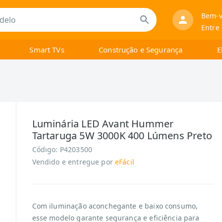
Bem-v
Entre
Smart TVs
Construção e Segurança
E
Luminária LED Avant Hummer
Tartaruga 5W 3000K 400 Lúmens Preto
Código:
P4203500
Vendido e entregue por
eFácil
Com iluminação aconchegante e baixo consumo,
esse modelo garante segurança e eficiência para