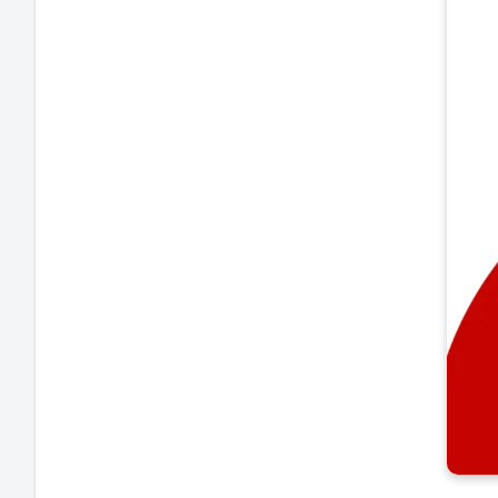
O pro
mur
ilumi
estét
isolad
240V, f
com pa
temp
externa