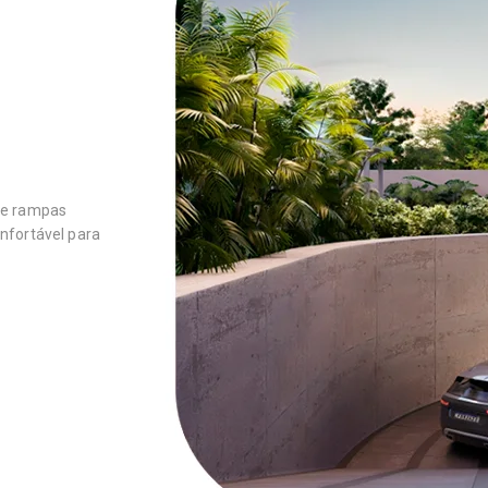
s e rampas
nfortável para