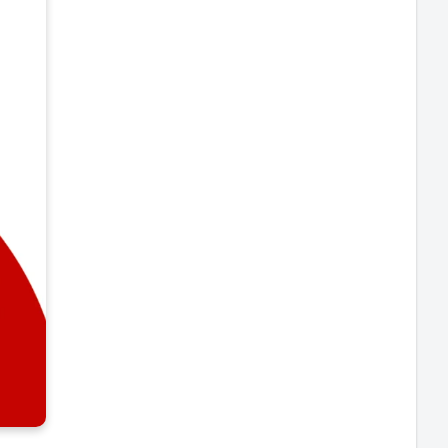
cadas,
indo
dade e
nterno
 100V a
reposta,
tente a
ições
iança na