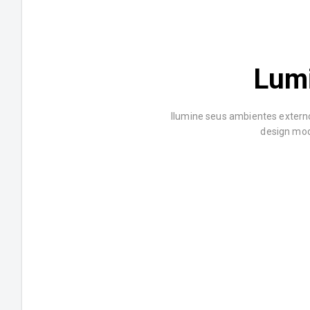
Lumi
Ilumine seus ambientes externo
design mod