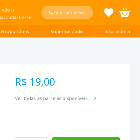
indo ;)
Fale com eFácil
 ou cadastre-se
letroportáteis
Supermercado
Informática
R$ 19,00
Ver todas as parcelas disponíveis