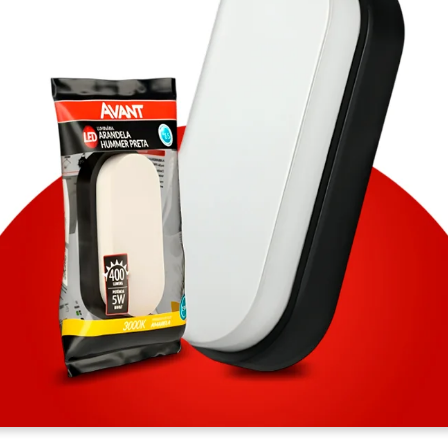
ILUMINAÇÃO EXTERNA EFICIENTE
duto proporciona luz uniforme e constante, ideal para áreas externas como es
os e garagens. Possui potência de 5W e fluxo luminoso de 400 lumens, garant
nação suficiente e econômica. Acabamento em plástico preto combina durabili
ica, resistente a impactos e intempéries. Cabo com duplo isolamento e driver i
o asseguram segurança durante instalação e uso. Compatível com tensões de
uncionando de forma estável em qualquer rede elétrica. Instalação prática sob
rafusos e buchas inclusos, facilita a fixação em diferentes superfícies. Resis
eraturas de -5°C a 40°C, garantindo funcionamento confiável mesmo em cond
s adversas. A luminária oferece 1 ano de garantia, trazendo segurança e conf
compra.