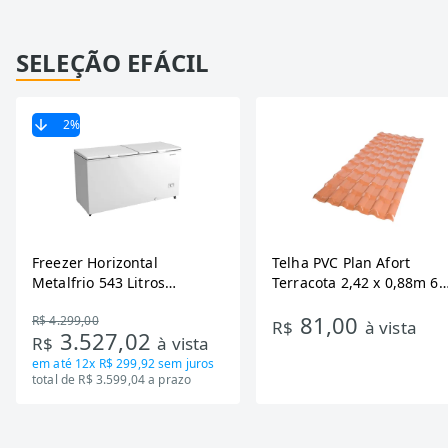
SELEÇÃO EFÁCIL
2
%
Freezer Horizontal
Telha PVC Plan Afort
Metalfrio 543 Litros
Terracota 2,42 x 0,88m 6
DA550IF - Dupla Ação,
Ondas
81,00
R$ 4.299,00
Tecnologia Inverter, Branco,
R$
à vista
3.527,02
R$
à vista
Bivolt
em até
12x R$ 299,92
sem juros
total de R$ 3.599,04 a prazo