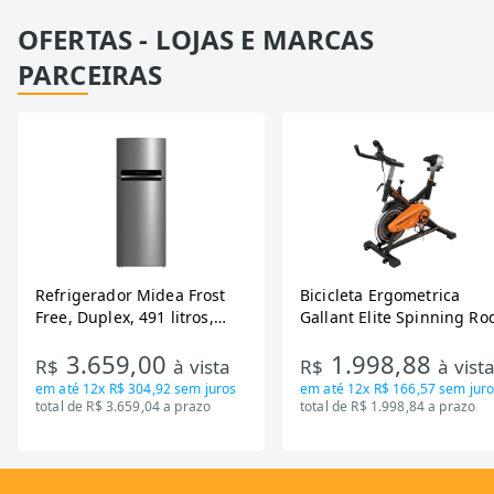
OFERTAS - LOJAS E MARCAS
PARCEIRAS
Refrigerador Midea Frost
Bicicleta Ergometrica
Free, Duplex, 491 litros,
Gallant Elite Spinning Ro
Inverter, Inox e Bivolt (MD-
de Inercia 13KG ate 110K
3.659,00
1.998,88
RT650EVK463)
Mecanica GSB13HBTA-PT
R$
à vista
R$
à vist
em até
12x R$ 304,92
sem juros
em até
12x R$ 166,57
sem juro
total de R$ 3.659,04 a prazo
total de R$ 1.998,84 a prazo