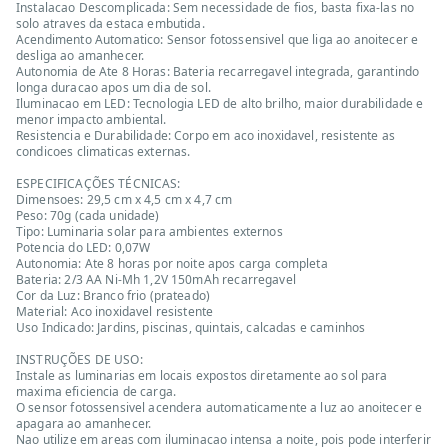
Instalacao Descomplicada: Sem necessidade de fios, basta fixa-las no
solo atraves da estaca embutida.
Acendimento Automatico: Sensor fotossensivel que liga ao anoitecer e
desliga ao amanhecer.
Autonomia de Ate 8 Horas: Bateria recarregavel integrada, garantindo
longa duracao apos um dia de sol.
Iluminacao em LED: Tecnologia LED de alto brilho, maior durabilidade e
menor impacto ambiental.
Resistencia e Durabilidade: Corpo em aco inoxidavel, resistente as
condicoes climaticas externas.
ESPECIFICAÇÕES TÉCNICAS:
Dimensoes: 29,5 cm x 4,5 cm x 4,7 cm
Peso: 70g (cada unidade)
Tipo: Luminaria solar para ambientes externos
Potencia do LED: 0,07W
Autonomia: Ate 8 horas por noite apos carga completa
Bateria: 2/3 AA Ni-Mh 1,2V 150mAh recarregavel
Cor da Luz: Branco frio (prateado)
Material: Aco inoxidavel resistente
Uso Indicado: Jardins, piscinas, quintais, calcadas e caminhos
INSTRUÇÕES DE USO:
Instale as luminarias em locais expostos diretamente ao sol para
maxima eficiencia de carga.
O sensor fotossensivel acendera automaticamente a luz ao anoitecer e
apagara ao amanhecer.
Nao utilize em areas com iluminacao intensa a noite, pois pode interferir