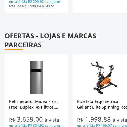
em até
12x R$ 299,92
sem juros
total de R$ 3.599,04 a prazo
OFERTAS - LOJAS E MARCAS
PARCEIRAS
Refrigerador Midea Frost
Bicicleta Ergometrica
Free, Duplex, 491 litros,
Gallant Elite Spinning Ro
Inverter, Inox e Bivolt (MD-
de Inercia 13KG ate 110K
3.659,00
1.998,88
RT650EVK463)
Mecanica GSB13HBTA-PT
R$
à vista
R$
à vist
em até
12x R$ 304,92
sem juros
em até
12x R$ 166,57
sem juro