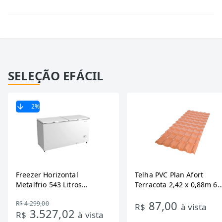
SELEÇÃO EFÁCIL
2
%
Freezer Horizontal
Telha PVC Plan Afort
Metalfrio 543 Litros
Terracota 2,42 x 0,88m 6
DA550IF - Dupla Ação,
Ondas
87,00
R$ 4.299,00
Tecnologia Inverter, Branco,
R$
à vista
3.527,02
R$
à vista
Bivolt