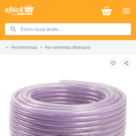
>
Ferramentas
>
Ferramentas Manuais