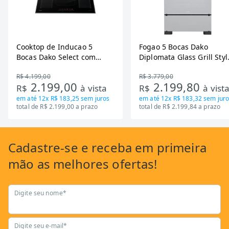
Cooktop de Inducao 5
Fogao 5 Bocas Dako
Bocas Dako Select com
Diplomata Glass Grill Styl
Zona Flexivel 220V
Timer Bivolt
R$ 4.199,00
R$ 3.779,00
2.199,00
2.199,80
R$
à vista
R$
à vist
em até
12x R$ 183,25
sem juros
em até
12x R$ 183,32
sem juro
total de R$ 2.199,00 a prazo
total de R$ 2.199,84 a prazo
Cadastre-se
e receba em primeira
mão as
melhores ofertas!
Digite seu nome*
Digite seu e-mail*