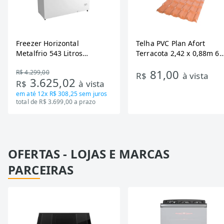
Freezer Horizontal
Telha PVC Plan Afort
Metalfrio 543 Litros
Terracota 2,42 x 0,88m 6
DA550IF - Dupla Ação,
Ondas
81,00
R$ 4.299,00
Tecnologia Inverter, Branco,
R$
à vista
3.625,02
R$
à vista
Bivolt
em até
12x R$ 308,25
sem juros
total de R$ 3.699,00 a prazo
OFERTAS - LOJAS E MARCAS
PARCEIRAS