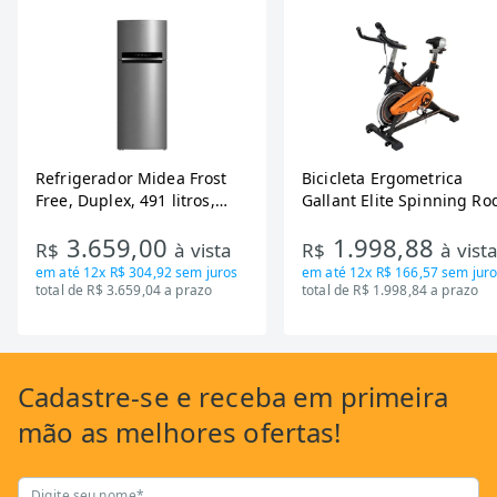
Refrigerador Midea Frost
Bicicleta Ergometrica
Free, Duplex, 491 litros,
Gallant Elite Spinning Ro
Inverter, Inox e Bivolt (MD-
de Inercia 13KG ate 110K
3.659,00
1.998,88
RT650EVK463)
Mecanica GSB13HBTA-PT
R$
à vista
R$
à vist
em até
12x R$ 304,92
sem juros
em até
12x R$ 166,57
sem juro
total de R$ 3.659,04 a prazo
total de R$ 1.998,84 a prazo
Cadastre-se
e receba em primeira
mão as
melhores ofertas!
Digite seu nome*