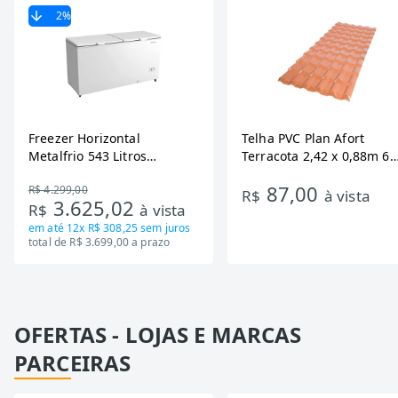
2
%
Freezer Horizontal
Telha PVC Plan Afort
Metalfrio 543 Litros
Terracota 2,42 x 0,88m 6
DA550IF - Dupla Ação,
Ondas
87,00
R$ 4.299,00
Tecnologia Inverter, Branco,
R$
à vista
3.625,02
R$
à vista
Bivolt
em até
12x R$ 308,25
sem juros
total de R$ 3.699,00 a prazo
OFERTAS - LOJAS E MARCAS
PARCEIRAS