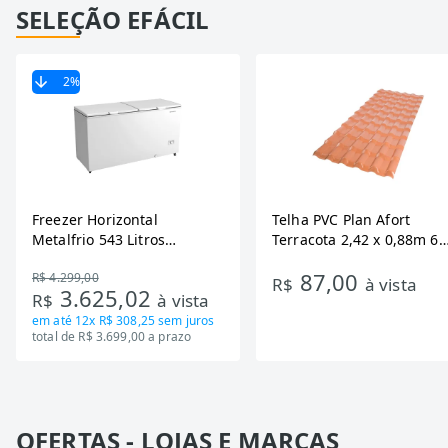
SELEÇÃO EFÁCIL
2
%
Freezer Horizontal
Telha PVC Plan Afort
Metalfrio 543 Litros
Terracota 2,42 x 0,88m 6
DA550IF - Dupla Ação,
Ondas
87,00
R$ 4.299,00
Tecnologia Inverter, Branco,
R$
à vista
3.625,02
R$
à vista
Bivolt
em até
12x R$ 308,25
sem juros
total de R$ 3.699,00 a prazo
OFERTAS - LOJAS E MARCAS