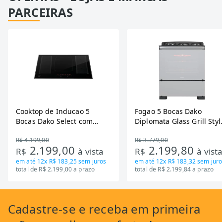
PARCEIRAS
Cooktop de Inducao 5
Fogao 5 Bocas Dako
Bocas Dako Select com
Diplomata Glass Grill Styl
Zona Flexivel 220V
Timer Bivolt
R$ 4.199,00
R$ 3.779,00
2.199,00
2.199,80
R$
à vista
R$
à vist
em até
12x R$ 183,25
sem juros
em até
12x R$ 183,32
sem juro
total de R$ 2.199,00 a prazo
total de R$ 2.199,84 a prazo
Cadastre-se
e receba em primeira