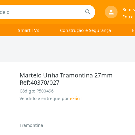
Bem-v
Entre
Smart TVs
Construção e Segurança
E
Martelo Unha Tramontina 27mm
Ref:40370/027
Código:
P500496
Vendido e entregue por
eFácil
Tramontina