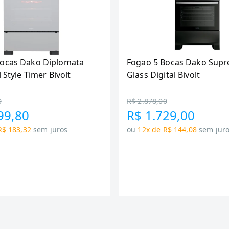
Bocas Dako Diplomata
Fogao 5 Bocas Dako Supr
l Style Timer Bivolt
Glass Digital Bivolt
0
R$ 2.878,00
99,80
R$ 1.729,00
R$ 183,32
sem juros
ou
12x de R$ 144,08
sem jur