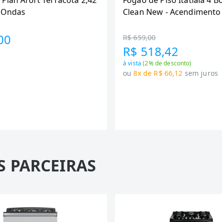
 Plan Afort Terracota 2,42
Fogão de Piso Itatiaia 4 B
6 Ondas
Clean New - Acendimento
Preto
00
R$ 659,00
R$ 518,42
à vista
(
2
% de desconto)
ou
8x de R$ 66,12
sem juros
S PARCEIRAS