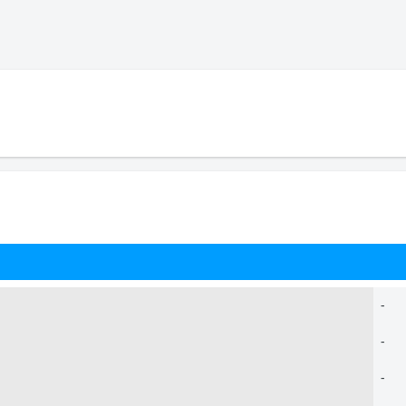
-
-
-