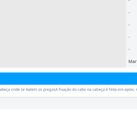
-
-
-
-
-
Mar
eça onde se batem os pregosA fixação do cabo na cabeça é feita em epóxi, m