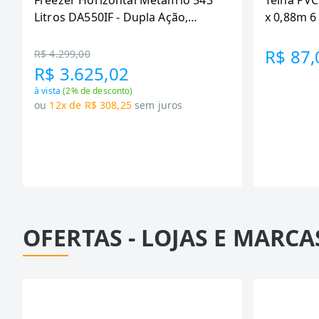
Freezer Horizontal Metalfrio 543
Telha PVC
Litros DA550IF - Dupla Ação,
x 0,88m 
Tecnologia Inverter, Branco, Bivolt
R$ 87,
R$ 4.299,00
R$ 3.625,02
à vista
(
2
% de desconto)
ou
12x de R$ 308,25
sem juros
OFERTAS - LOJAS E MARCA