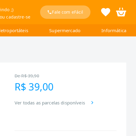
indo ;)
Fale com eFácil
 ou cadastre-se
letroportáteis
Supermercado
Informática
De
R$ 39,90
R$ 39,00
Ver todas as parcelas disponíveis