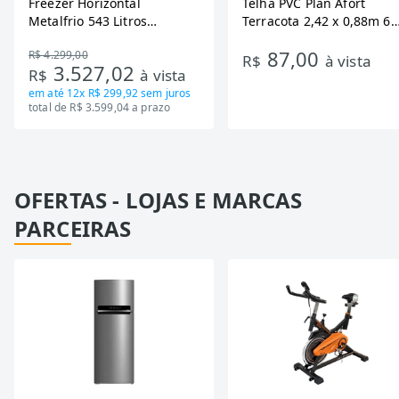
Freezer Horizontal
Telha PVC Plan Afort
Metalfrio 543 Litros
Terracota 2,42 x 0,88m 6
DA550IF - Dupla Ação,
Ondas
87,00
R$ 4.299,00
Tecnologia Inverter, Branco,
R$
à vista
3.527,02
R$
à vista
Bivolt
em até
12x R$ 299,92
sem juros
total de R$ 3.599,04 a prazo
OFERTAS - LOJAS E MARCAS
PARCEIRAS