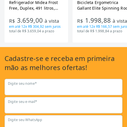
Refrigerador Midea Frost
Bicicleta Ergometrica
Free, Duplex, 491 litros,
Gallant Elite Spinning Ro
Inverter, Inox e Bivolt (MD-
de Inercia 13KG ate 110K
3.659,00
1.998,88
RT650EVK463)
Mecanica GSB13HBTA-PT
R$
à vista
R$
à vist
em até
12x R$ 304,92
sem juros
em até
12x R$ 166,57
sem juro
total de R$ 3.659,04 a prazo
total de R$ 1.998,84 a prazo
Cadastre-se
e receba em primeira
mão as
melhores ofertas!
Digite seu nome*
Digite seu e-mail*
Digite seu WhatsApp