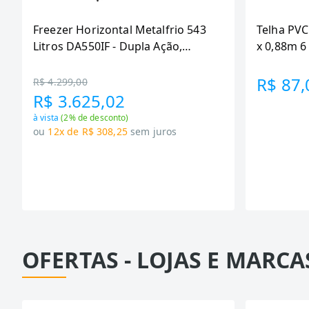
Freezer Horizontal Metalfrio 543
Telha PVC
Litros DA550IF - Dupla Ação,
x 0,88m 
Tecnologia Inverter, Branco, Bivolt
R$ 87,
R$ 4.299,00
R$ 3.625,02
à vista
(
2
% de desconto)
ou
12x de R$ 308,25
sem juros
OFERTAS - LOJAS E MARCA