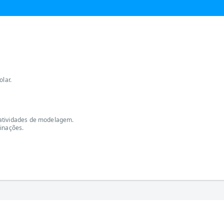
olar.
 atividades de modelagem.
binações.