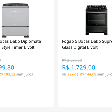
Bocas Dako Diplomata
Fogao 5 Bocas Dako Supr
l Style Timer Bivolt
Glass Digital Bivolt
0
R$ 2.878,00
99,80
R$ 1.729,00
R$ 183,32
sem juros
ou
12x de R$ 144,08
sem jur