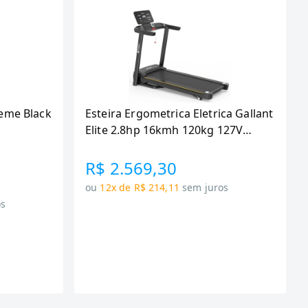
eme Black
Esteira Ergometrica Eletrica Gallant
Elite 2.8hp 16kmh 120kg 127V
(GEE12M28A-127PT)
R$ 2.569,30
ou
12x de R$ 214,11
sem juros
os