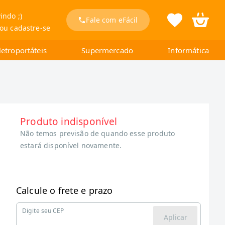
indo ;)
Fale com eFácil
 ou cadastre-se
letroportáteis
Supermercado
Informática
Produto indisponível
Não temos previsão de quando esse produto
estará disponível novamente.
Calcule o frete e prazo
Digite seu CEP
Aplicar