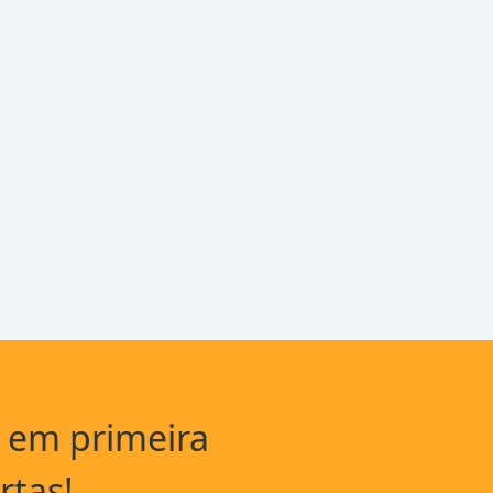
a em primeira
rtas!