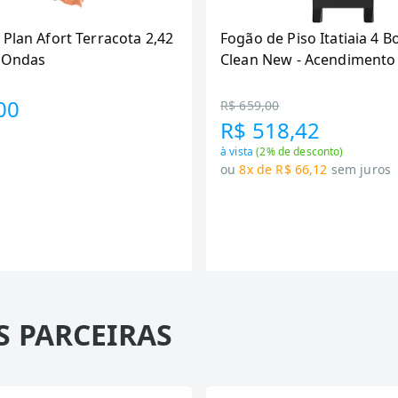
 Plan Afort Terracota 2,42
Fogão de Piso Itatiaia 4 B
6 Ondas
Clean New - Acendimento
Preto
00
R$ 659,00
R$ 518,42
à vista
(
2
% de desconto)
ou
8x de R$ 66,12
sem juros
S PARCEIRAS