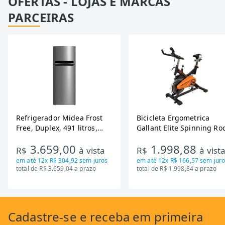
OFERTAS - LOJAS E MARCAS
PARCEIRAS
Refrigerador Midea Frost
Bicicleta Ergometrica
Free, Duplex, 491 litros,
Gallant Elite Spinning Ro
Inverter, Inox e Bivolt (MD-
de Inercia 13KG ate 110K
3.659,00
1.998,88
RT650EVK463)
Mecanica GSB13HBTA-PT
R$
à vista
R$
à vist
em até
12x R$ 304,92
sem juros
em até
12x R$ 166,57
sem juro
total de R$ 3.659,04 a prazo
total de R$ 1.998,84 a prazo
Cadastre-se
e receba em primeira