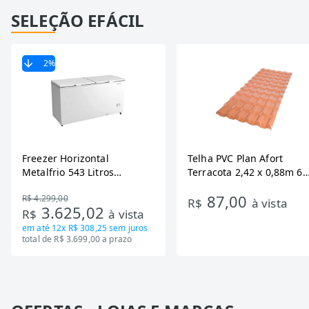
SELEÇÃO EFÁCIL
2
%
Freezer Horizontal
Telha PVC Plan Afort
Metalfrio 543 Litros
Terracota 2,42 x 0,88m 6
DA550IF - Dupla Ação,
Ondas
87,00
R$ 4.299,00
Tecnologia Inverter, Branco,
R$
à vista
3.625,02
R$
à vista
Bivolt
em até
12x R$ 308,25
sem juros
total de R$ 3.699,00 a prazo