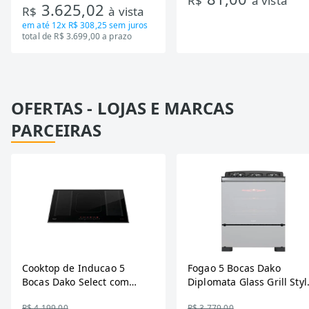
R$
à vista
3.625,02
R$
à vista
Bivolt
em até
12x R$ 308,25
sem juros
total de R$ 3.699,00 a prazo
OFERTAS - LOJAS E MARCAS
PARCEIRAS
Cooktop de Inducao 5
Fogao 5 Bocas Dako
Bocas Dako Select com
Diplomata Glass Grill Styl
Zona Flexivel 220V
Timer Bivolt
R$ 4.199,00
R$ 3.779,00