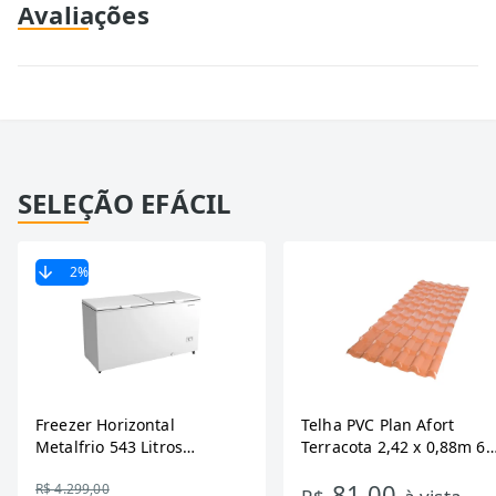
Avaliações
SELEÇÃO EFÁCIL
2
%
Freezer Horizontal
Telha PVC Plan Afort
Metalfrio 543 Litros
Terracota 2,42 x 0,88m 6
DA550IF - Dupla Ação,
Ondas
81,00
R$ 4.299,00
Tecnologia Inverter, Branco,