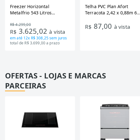
Freezer Horizontal
Telha PVC Plan Afort
Metalfrio 543 Litros
Terracota 2,42 x 0,88m 6
DA550IF - Dupla Ação,
Ondas
87,00
R$ 4.299,00
Tecnologia Inverter, Branco,
R$
à vista
3.625,02
R$
à vista
Bivolt
em até
12x R$ 308,25
sem juros
total de R$ 3.699,00 a prazo
OFERTAS - LOJAS E MARCAS
PARCEIRAS