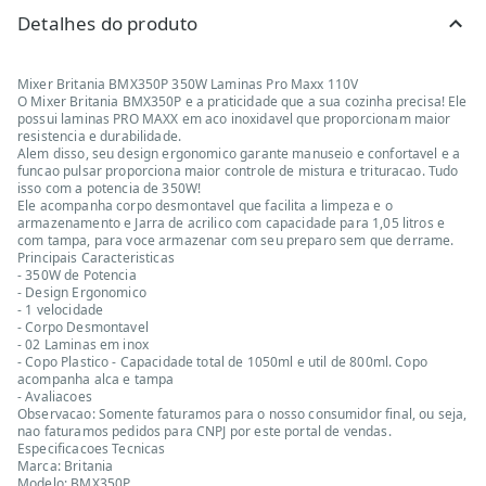
Detalhes do produto
Mixer Britania BMX350P 350W Laminas Pro Maxx 110V
O Mixer Britania BMX350P e a praticidade que a sua cozinha precisa! Ele
possui laminas PRO MAXX em aco inoxidavel que proporcionam maior
resistencia e durabilidade.
Alem disso, seu design ergonomico garante manuseio e confortavel e a
funcao pulsar proporciona maior controle de mistura e trituracao. Tudo
isso com a potencia de 350W!
Ele acompanha corpo desmontavel que facilita a limpeza e o
armazenamento e Jarra de acrilico com capacidade para 1,05 litros e
com tampa, para voce armazenar com seu preparo sem que derrame.
Principais Caracteristicas
- 350W de Potencia
- Design Ergonomico
- 1 velocidade
- Corpo Desmontavel
- 02 Laminas em inox
- Copo Plastico - Capacidade total de 1050ml e util de 800ml. Copo
acompanha alca e tampa
- Avaliacoes
Observacao: Somente faturamos para o nosso consumidor final, ou seja,
nao faturamos pedidos para CNPJ por este portal de vendas.
Especificacoes Tecnicas
Marca: Britania
Modelo: BMX350P