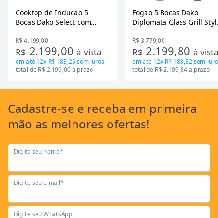
Cooktop de Inducao 5
Fogao 5 Bocas Dako
Bocas Dako Select com
Diplomata Glass Grill Styl
Zona Flexivel 220V
Timer Bivolt
R$ 4.199,00
R$ 3.779,00
2.199,00
2.199,80
R$
à vista
R$
à vist
em até
12x R$ 183,25
sem juros
em até
12x R$ 183,32
sem juro
total de R$ 2.199,00 a prazo
total de R$ 2.199,84 a prazo
Cadastre-se
e receba em primeira
mão as
melhores ofertas!
Digite seu nome*
Digite seu e-mail*
Digite seu WhatsApp