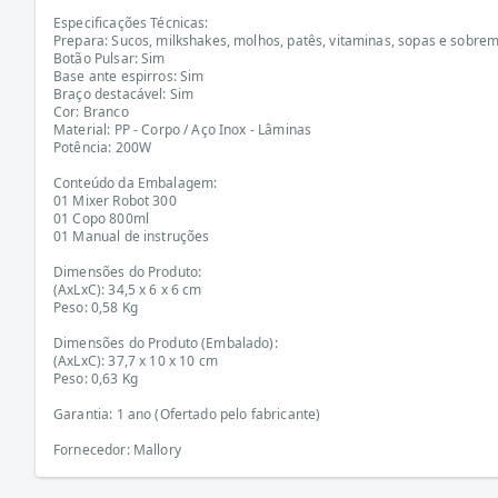
Especificações Técnicas:
Prepara: Sucos, milkshakes, molhos, patês, vitaminas, sopas e sobre
Botão Pulsar: Sim
Base ante espirros: Sim
Braço destacável: Sim
Cor: Branco
Material: PP - Corpo / Aço Inox - Lâminas
Potência: 200W
Conteúdo da Embalagem:
01 Mixer Robot 300
01 Copo 800ml
01 Manual de instruções
Dimensões do Produto:
(AxLxC): 34,5 x 6 x 6 cm
Peso: 0,58 Kg
Dimensões do Produto (Embalado):
(AxLxC): 37,7 x 10 x 10 cm
Peso: 0,63 Kg
Garantia: 1 ano (Ofertado pelo fabricante)
Fornecedor: Mallory