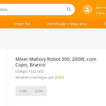
Bem-v
Entre
Smart TVs
Construção e Segurança
E
Mixer Mallory Robot 300, 200W, com
Copo, Branco
Código:
P2221632
Vendido e entregue por
eFácil
110V
220V