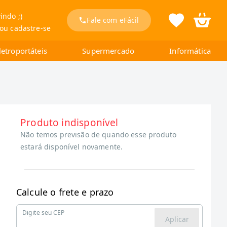
indo ;)
Fale com eFácil
 ou cadastre-se
letroportáteis
Supermercado
Informática
Produto indisponível
Não temos previsão de quando esse produto
estará disponível novamente.
Calcule o frete e prazo
Digite seu CEP
Aplicar