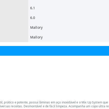
6.1
6.0
Mallory
Mallory
l, prático e potente, possui lâminas em aço inoxidável e o Mix Up System qu
iversas receitas. Desmontável e de fácil limpeza. Acompanha um copo ultra re