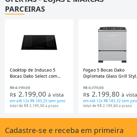
PARCEIRAS
Cooktop de Inducao 5
Fogao 5 Bocas Dako
Bocas Dako Select com
Diplomata Glass Grill Styl
Zona Flexivel 220V
Timer Bivolt
R$ 4.199,00
R$ 3.779,00
2.199,00
2.199,80
R$
à vista
R$
à vist
em até
12x R$ 183,25
sem juros
em até
12x R$ 183,32
sem juro
total de R$ 2.199,00 a prazo
total de R$ 2.199,84 a prazo
Cadastre-se
e receba em primeira