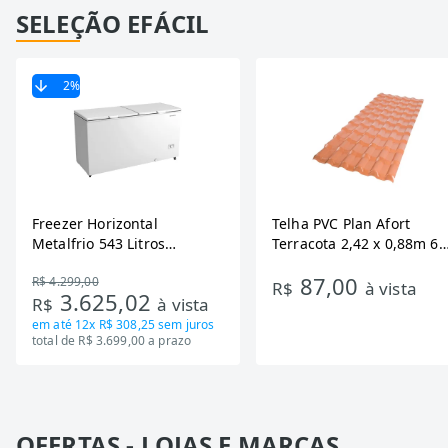
SELEÇÃO EFÁCIL
2
%
Freezer Horizontal
Telha PVC Plan Afort
Metalfrio 543 Litros
Terracota 2,42 x 0,88m 6
DA550IF - Dupla Ação,
Ondas
87,00
R$ 4.299,00
Tecnologia Inverter, Branco,
R$
à vista
3.625,02
R$
à vista
Bivolt
em até
12x R$ 308,25
sem juros
total de R$ 3.699,00 a prazo
OFERTAS - LOJAS E MARCAS