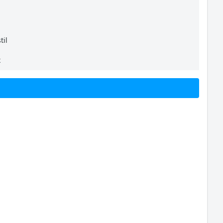
til
x