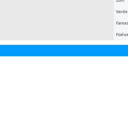
20m
Verde
Famas
Foxlu