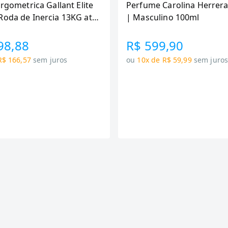
Ergometrica Gallant Elite
Perfume Carolina Herrera
Roda de Inercia 13KG ate
| Masculino 100ml
canica GSB13HBTA-PT
98,88
R$ 599,90
R$ 166,57
sem juros
ou
10x de R$ 59,99
sem juro