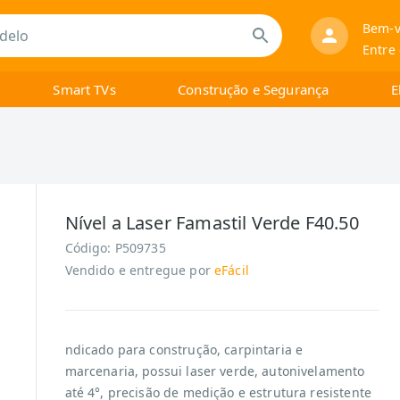
Bem-v
Entre
Smart TVs
Construção e Segurança
E
Nível a Laser Famastil Verde F40.50
Código:
P509735
Vendido e entregue por
eFácil
ndicado para construção, carpintaria e
marcenaria, possui laser verde, autonivelamento
até 4°, precisão de medição e estrutura resistente