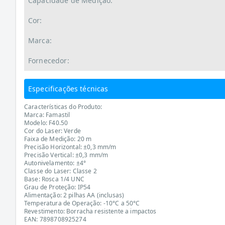
Capacidade de Medição:
Cor:
Marca:
Fornecedor:
Especificações técnicas
Características do Produto:
Marca: Famastil
Modelo: F40.50
Cor do Laser: Verde
Faixa de Medição: 20 m
Precisão Horizontal: ±0,3 mm/m
Precisão Vertical: ±0,3 mm/m
Autonivelamento: ±4°
Classe do Laser: Classe 2
Base: Rosca 1/4 UNC
Grau de Proteção: IP54
Alimentação: 2 pilhas AA (inclusas)
Temperatura de Operação: -10°C a 50°C
Revestimento: Borracha resistente a impactos
EAN: 7898708925274