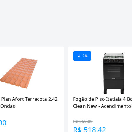
2
%
 Plan Afort Terracota 2,42
Fogão de Piso Itatiaia 4 B
6 Ondas
Clean New - Acendimento
Preto
00
R$ 659,00
R$ 518,42