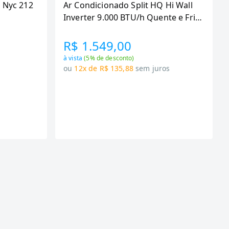
 Nyc 212
Ar Condicionado Split HQ Hi Wall
Inverter 9.000 BTU/h Quente e Frio
Monofasico Branco
VIHT9KCH3S2S23 -
R$ 1.549,00
à vista
(
5
% de desconto)
s
ou
12x de R$ 135,88
sem juros