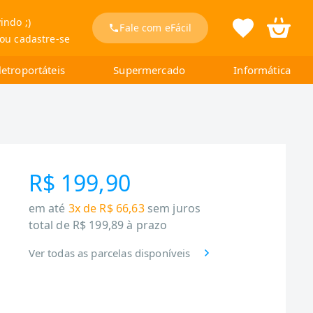
indo ;)
Fale com eFácil
 ou cadastre-se
letroportáteis
Supermercado
Informática
R$ 199,90
em até
3x de R$ 66,63
sem juros
total de
R$ 199,89
à prazo
Ver todas as parcelas disponíveis