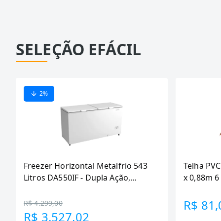
SELEÇÃO EFÁCIL
2
%
Freezer Horizontal Metalfrio 543
Telha PVC
Litros DA550IF - Dupla Ação,
x 0,88m 
Tecnologia Inverter, Branco, Bivolt
R$ 81,
R$ 4.299,00
R$ 3.527,02