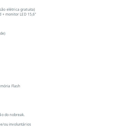
ão elétrica gratuita)
 + monitor LED 15,6"
ede)
mória Flash
ção do nobreak.
e/ou involuntários