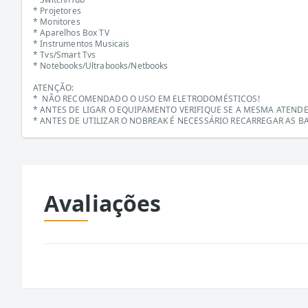
* Projetores
* Monitores
* Aparelhos Box TV
* Instrumentos Musicais
* Tvs/Smart Tvs
* Notebooks/Ultrabooks/Netbooks
ATENÇÃO:
* NÃO RECOMENDADO O USO EM ELETRODOMÉSTICOS!
* ANTES DE LIGAR O EQUIPAMENTO VERIFIQUE SE A MESMA ATEND
* ANTES DE UTILIZAR O NOBREAK É NECESSÁRIO RECARREGAR AS B
Avaliações