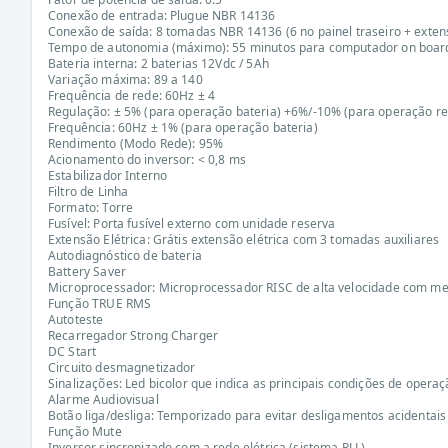
Conexão de entrada: Plugue NBR 14136
Conexão de saída: 8 tomadas NBR 14136 (6 no painel traseiro + extens
Tempo de autonomia (máximo): 55 minutos para computador on board
Bateria interna: 2 baterias 12Vdc / 5Ah
Variação máxima: 89 a 140
Frequência de rede: 60Hz ± 4
Regulação: ± 5% (para operação bateria) +6%/-10% (para operação r
Frequência: 60Hz ± 1% (para operação bateria)
Rendimento (Modo Rede): 95%
Acionamento do inversor: < 0,8 ms
Estabilizador Interno
Filtro de Linha
Formato: Torre
Fusível: Porta fusível externo com unidade reserva
Extensão Elétrica: Grátis extensão elétrica com 3 tomadas auxiliares
Autodiagnóstico de bateria
Battery Saver
Microprocessador: Microprocessador RISC de alta velocidade com me
Função TRUE RMS
Autoteste
Recarregador Strong Charger
DC Start
Circuito desmagnetizador
Sinalizações: Led bicolor que indica as principais condições de opera
Alarme Audiovisual
Botão liga/desliga: Temporizado para evitar desligamentos acidentais 
Função Mute
Inversor sincronizado com a rede elétrica (sistema PLL)