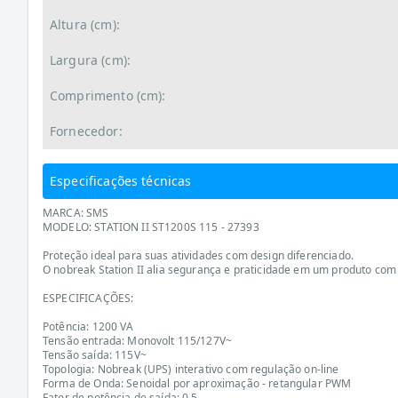
Altura (cm):
Largura (cm):
Comprimento (cm):
Fornecedor:
Especificações técnicas
MARCA: SMS
MODELO: STATION II ST1200S 115 - 27393
Proteção ideal para suas atividades com design diferenciado.
O nobreak Station II alia segurança e praticidade em um produto com d
ESPECIFICAÇÕES:
Potência: 1200 VA
Tensão entrada: Monovolt 115/127V~
Tensão saída: 115V~
Topologia: Nobreak (UPS) interativo com regulação on-line
Forma de Onda: Senoidal por aproximação - retangular PWM
Fator de potência de saída: 0.5