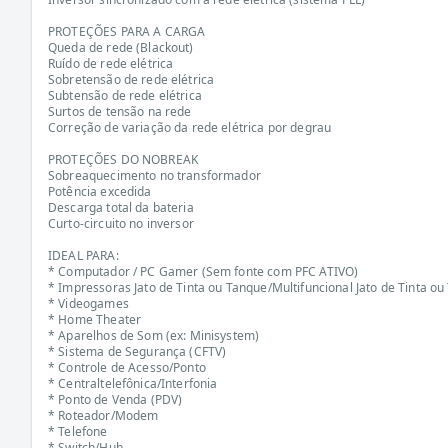
PROTEÇÕES PARA A CARGA
Queda de rede (Blackout)
Ruído de rede elétrica
Sobretensão de rede elétrica
Subtensão de rede elétrica
Surtos de tensão na rede
Correção de variação da rede elétrica por degrau
PROTEÇÕES DO NOBREAK
Sobreaquecimento no transformador
Potência excedida
Descarga total da bateria
Curto-circuito no inversor
IDEAL PARA:
* Computador / PC Gamer (Sem fonte com PFC ATIVO)
* Impressoras Jato de Tinta ou Tanque/Multifuncional Jato de Tinta o
* Videogames
* Home Theater
* Aparelhos de Som (ex: Minisystem)
* Sistema de Segurança (CFTV)
* Controle de Acesso/Ponto
* Centraltelefônica/Interfonia
* Ponto de Venda (PDV)
* Roteador/Modem
* Telefone
* Switch/Hub