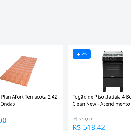
2
%
 Plan Afort Terracota 2,42
Fogão de Piso Itatiaia 4 B
6 Ondas
Clean New - Acendimento
Preto
00
R$ 659,00
R$ 518,42