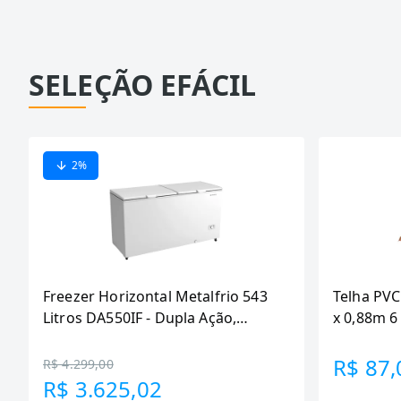
SELEÇÃO EFÁCIL
2
%
Freezer Horizontal Metalfrio 543
Telha PVC
Litros DA550IF - Dupla Ação,
x 0,88m 
Tecnologia Inverter, Branco, Bivolt
R$ 87,
R$ 4.299,00
R$ 3.625,02