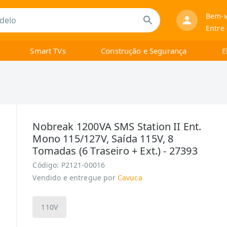
Bem-v
Entre
Smart TVs
Construção e Segurança
E
Nobreak 1200VA SMS Station II Ent.
Mono 115/127V, Saída 115V, 8
Tomadas (6 Traseiro + Ext.) - 27393
Código:
P2121-00016
Vendido e entregue por
Cavuca
110V