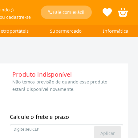
indo ;)
Fale com eFácil
 ou cadastre-se
letroportáteis
Supermercado
Informática
Produto indisponível
Não temos previsão de quando esse produto
estará disponível novamente.
Calcule o frete e prazo
Digite seu CEP
Aplicar