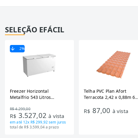
SELEÇÃO EFÁCIL
2
%
Freezer Horizontal
Telha PVC Plan Afort
Metalfrio 543 Litros
Terracota 2,42 x 0,88m 6
DA550IF - Dupla Ação,
Ondas
87,00
R$ 4.299,00
Tecnologia Inverter, Branco,
R$
à vista
3.527,02
R$
à vista
Bivolt
em até
12x R$ 299,92
sem juros
total de R$ 3.599,04 a prazo