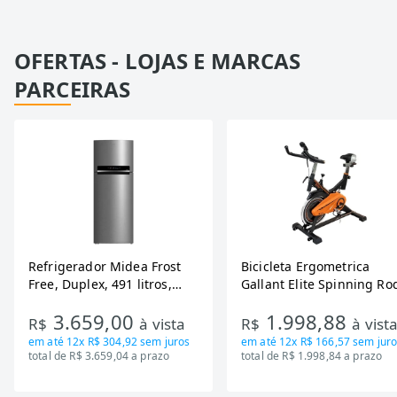
OFERTAS - LOJAS E MARCAS
PARCEIRAS
Refrigerador Midea Frost
Bicicleta Ergometrica
Free, Duplex, 491 litros,
Gallant Elite Spinning Ro
Inverter, Inox e Bivolt (MD-
de Inercia 13KG ate 110K
3.659,00
1.998,88
RT650EVK463)
Mecanica GSB13HBTA-PT
R$
à vista
R$
à vist
em até
12x R$ 304,92
sem juros
em até
12x R$ 166,57
sem juro
total de R$ 3.659,04 a prazo
total de R$ 1.998,84 a prazo