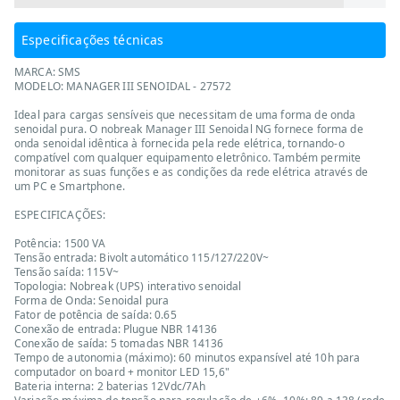
Especificações técnicas
MARCA: SMS
MODELO: MANAGER III SENOIDAL - 27572
Ideal para cargas sensíveis que necessitam de uma forma de onda
senoidal pura. O nobreak Manager III Senoidal NG fornece forma de
onda senoidal idêntica à fornecida pela rede elétrica, tornando-o
compatível com qualquer equipamento eletrônico. Também permite
monitorar as suas funções e as condições da rede elétrica através de
um PC e Smartphone.
ESPECIFICAÇÕES:
Potência: 1500 VA
Tensão entrada: Bivolt automático 115/127/220V~
Tensão saída: 115V~
Topologia: Nobreak (UPS) interativo senoidal
Forma de Onda: Senoidal pura
Fator de potência de saída: 0.65
Conexão de entrada: Plugue NBR 14136
Conexão de saída: 5 tomadas NBR 14136
Tempo de autonomia (máximo): 60 minutos expansível até 10h para
computador on board + monitor LED 15,6"
Bateria interna: 2 baterias 12Vdc/7Ah