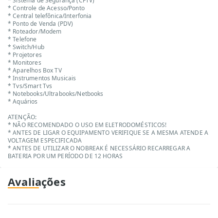
* Sistema de Segurança (CFTV)
* Controle de Acesso/Ponto
* Central telefônica/Interfonia
* Ponto de Venda (PDV)
* Roteador/Modem
* Telefone
* Switch/Hub
* Projetores
* Monitores
* Aparelhos Box TV
* Instrumentos Musicais
* Tvs/Smart Tvs
* Notebooks/Ultrabooks/Netbooks
* Aquários
ATENÇÃO:
* NÃO RECOMENDADO O USO EM ELETRODOMÉSTICOS!
* ANTES DE LIGAR O EQUIPAMENTO VERIFIQUE SE A MESMA ATENDE A
VOLTAGEM ESPECIFICADA
* ANTES DE UTILIZAR O NOBREAK É NECESSÁRIO RECARREGAR A
BATERIA POR UM PERÍODO DE 12 HORAS
Avaliações