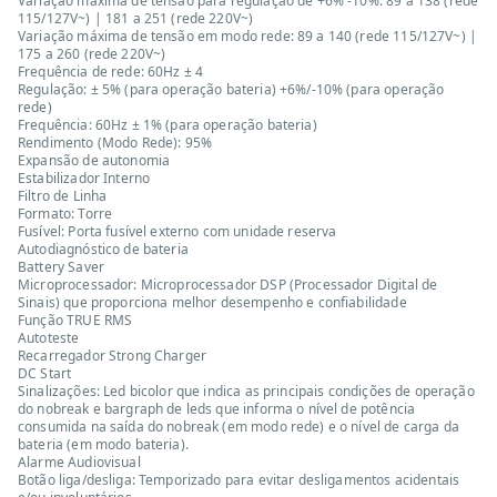
Variação máxima de tensão para regulação de +6% -10%: 89 a 138 (rede
115/127V~) | 181 a 251 (rede 220V~)
Variação máxima de tensão em modo rede: 89 a 140 (rede 115/127V~) |
175 a 260 (rede 220V~)
Frequência de rede: 60Hz ± 4
Regulação: ± 5% (para operação bateria) +6%/-10% (para operação
rede)
Frequência: 60Hz ± 1% (para operação bateria)
Rendimento (Modo Rede): 95%
Expansão de autonomia
Estabilizador Interno
Filtro de Linha
Formato: Torre
Fusível: Porta fusível externo com unidade reserva
Autodiagnóstico de bateria
Battery Saver
Microprocessador: Microprocessador DSP (Processador Digital de
Sinais) que proporciona melhor desempenho e confiabilidade
Função TRUE RMS
Autoteste
Recarregador Strong Charger
DC Start
Sinalizações: Led bicolor que indica as principais condições de operação
do nobreak e bargraph de leds que informa o nível de potência
consumida na saída do nobreak (em modo rede) e o nível de carga da
bateria (em modo bateria).
Alarme Audiovisual
Botão liga/desliga: Temporizado para evitar desligamentos acidentais