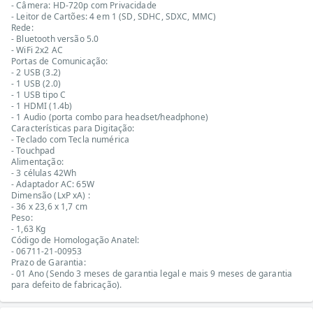
- Câmera: HD-720p com Privacidade
- Leitor de Cartões: 4 em 1 (SD, SDHC, SDXC, MMC)
Rede:
- Bluetooth versão 5.0
- WiFi 2x2 AC
Portas de Comunicação:
- 2 USB (3.2)
- 1 USB (2.0)
- 1 USB tipo C
- 1 HDMI (1.4b)
- 1 Audio (porta combo para headset/headphone)
Características para Digitação:
- Teclado com Tecla numérica
- Touchpad
Alimentação:
- 3 células 42Wh
- Adaptador AC: 65W
Dimensão (LxP xA) :
- 36 x 23,6 x 1,7 cm
Peso:
- 1,63 Kg
Código de Homologação Anatel:
- 06711-21-00953
Prazo de Garantia:
- 01 Ano (Sendo 3 meses de garantia legal e mais 9 meses de garantia
para defeito de fabricação).