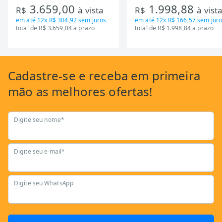
3.659,00
1.998,88
RT650EVK463)
Mecanica GSB13HBTA-PT
R$
à vista
R$
à vist
em até
12x R$ 304,92
sem juros
em até
12x R$ 166,57
sem juro
total de R$ 3.659,04 a prazo
total de R$ 1.998,84 a prazo
Cadastre-se
e receba em primeira
mão as
melhores ofertas!
Digite seu nome*
Digite seu e-mail*
Digite seu WhatsApp