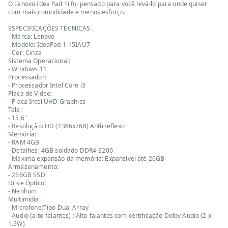
O Lenovo Idea Pad 1i foi pensado para você levá-lo para onde quiser
com mais comodidade e menos esforço.
ESPECIFICAÇÕES TÉCNICAS
- Marca: Lenovo
- Modelo: IdeaPad 1-15IAU7
- Cor: Cinza
Sistema Operacional:
- Windows 11
Processador:
- Processador Intel Core i3
Placa de Vídeo:
- Placa Intel UHD Graphics
Tela:
- 15,6"
- Resolução: HD (1366x768) Antirreflexo
Memória:
- RAM 4GB
- Detalhes: 4GB soldado DDR4-3200
- Máxima expansão da memória: Expansível até 20GB
Armazenamento:
- 256GB SSD
Drive Óptico:
- Nenhum
Multimídia:
- Microfone:Tipo Dual Array
- Audio (alto-falantes) : Alto-falantes com certificação Dolby Audio (2 x
1.5W)