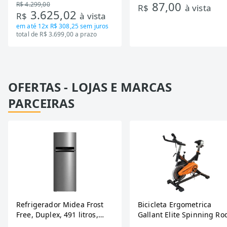
87,00
R$ 4.299,00
Tecnologia Inverter, Branco,
R$
à vista
3.625,02
R$
à vista
Bivolt
em até
12x R$ 308,25
sem juros
total de R$ 3.699,00 a prazo
OFERTAS - LOJAS E MARCAS
PARCEIRAS
Refrigerador Midea Frost
Bicicleta Ergometrica
Free, Duplex, 491 litros,
Gallant Elite Spinning Ro
Inverter, Inox e Bivolt (MD-
de Inercia 13KG ate 110K