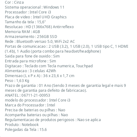
Cor : Cinza
Sistema operacional : Windows 11
Processador : Intel Core i3
Placa de video : Intel UHD Graphics
Tamanho da tela : 15,6"
Resolucao : HD (1366x768) Antirreflexo
Memoria RAM : 4GB
Armazenamento : 256GB SSD
Rede : Bluetooth versao 5.0, WiFi 2x2 AC
Portas de comunicacao : 2 USB (3.2), 1 USB (2.0), 1 USB tipo C, 1 HDMI
(1.4b), 1 Audio (porta combo para headset/headphone)
Saida para fone de ouvido : Sim
Entrada para microfone : Sim
Digitacao : Teclado com Tecla numerica, Touchpad
Alimentacao : 3 celulas 42Wh
Dimensao (L x P x A) : 36 x 23,6 x 1,7 cm
Peso : 1,63 Kg
Prazo de garantia : 01 Ano (Sendo 3 meses de garantia legal e mais 9
meses de garantia para defeito de fabricacao).
ANATEL : 06711-21-00953
modelo do processador : Intel Core i3
Marca do Processador : Intel
Precisa de baterias ou pilhas : Nao
Acompanha baterias ou pilhas : Nao
Regulamentacao de produtos perigosos : Nao se aplica
Produto : Notebook
Polegadas da Tela : 15.6