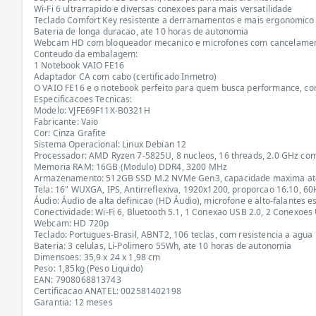
Wi-Fi 6 ultrarrapido e diversas conexoes para mais versatilidade
Teclado Comfort Key resistente a derramamentos e mais ergonomico
Bateria de longa duracao, ate 10 horas de autonomia
Webcam HD com bloqueador mecanico e microfones com cancelamen
Conteudo da embalagem:
1 Notebook VAIO FE16
Adaptador CA com cabo (certificado Inmetro)
O VAIO FE16 e o notebook perfeito para quem busca performance, confi
Especificacoes Tecnicas:
Modelo: VJFE69F11X-B0321H
Fabricante: Vaio
Cor: Cinza Grafite
Sistema Operacional: Linux Debian 12
Processador: AMD Ryzen 7-5825U, 8 nucleos, 16 threads, 2.0 GHz com
Memoria RAM: 16GB (Modulo) DDR4, 3200 MHz
Armazenamento: 512GB SSD M.2 NVMe Gen3, capacidade maxima at
Tela: 16" WUXGA, IPS, Antirreflexiva, 1920x1200, proporcao 16.10, 60
Áudio: Áudio de alta definicao (HD Áudio), microfone e alto-falantes 
Conectividade: Wi-Fi 6, Bluetooth 5.1, 1 Conexao USB 2.0, 2 Conexoes
Webcam: HD 720p
Teclado: Portugues-Brasil, ABNT2, 106 teclas, com resistencia a agua
Bateria: 3 celulas, Li-Polimero 55Wh, ate 10 horas de autonomia
Dimensoes: 35,9 x 24 x 1,98 cm
Peso: 1,85kg (Peso Liquido)
EAN: 7908068813743
Certificacao ANATEL: 002581402198
Garantia: 12 meses