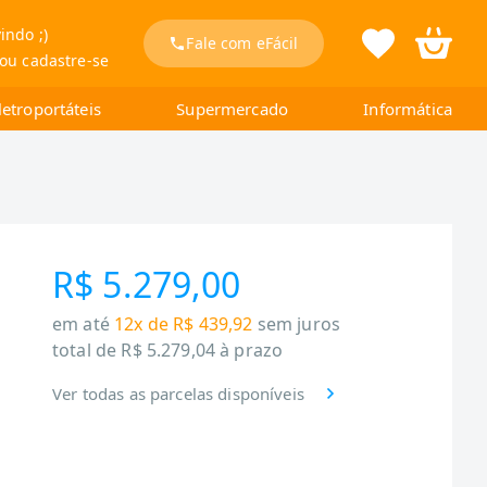
indo ;)
Fale com eFácil
 ou cadastre-se
letroportáteis
Supermercado
Informática
R$ 5.279,00
em até
12x de R$ 439,92
sem juros
total de
R$ 5.279,04
à prazo
Ver todas as parcelas disponíveis