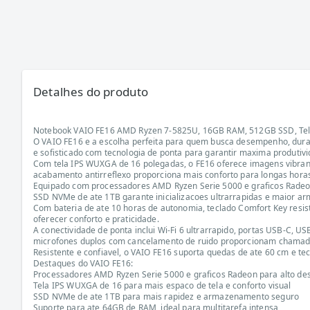
Detalhes do produto
Notebook VAIO FE16 AMD Ryzen 7-5825U, 16GB RAM, 512GB SSD, Tela 
O VAIO FE16 e a escolha perfeita para quem busca desempenho, durab
e sofisticado com tecnologia de ponta para garantir maxima produtivi
Com tela IPS WUXGA de 16 polegadas, o FE16 oferece imagens vibrante
acabamento antirreflexo proporciona mais conforto para longas hor
Equipado com processadores AMD Ryzen Serie 5000 e graficos Radeon i
SSD NVMe de ate 1TB garante inicializacoes ultrarrapidas e maior a
Com bateria de ate 10 horas de autonomia, teclado Comfort Key resist
oferecer conforto e praticidade.
A conectividade de ponta inclui Wi-Fi 6 ultrarrapido, portas USB-C,
microfones duplos com cancelamento de ruido proporcionam chamada
Resistente e confiavel, o VAIO FE16 suporta quedas de ate 60 cm e t
Destaques do VAIO FE16:
Processadores AMD Ryzen Serie 5000 e graficos Radeon para alto d
Tela IPS WUXGA de 16 para mais espaco de tela e conforto visual
SSD NVMe de ate 1TB para mais rapidez e armazenamento seguro
Suporte para ate 64GB de RAM, ideal para multitarefa intensa