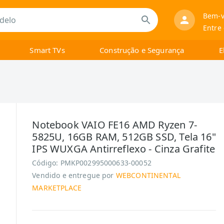
Bem-v
Entre
Smart TVs
Construção e Segurança
E
Notebook VAIO FE16 AMD Ryzen 7-
5825U, 16GB RAM, 512GB SSD, Tela 16"
IPS WUXGA Antirreflexo - Cinza Grafite
Código:
PMKP002995000633-00052
Vendido e entregue por
WEBCONTINENTAL
MARKETPLACE