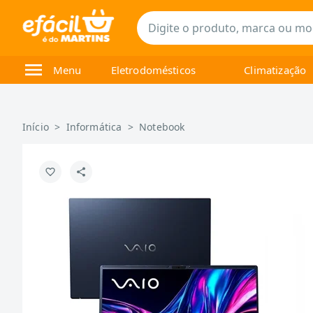
Menu
Eletrodomésticos
Climatização
Início
>
Informática
>
Notebook