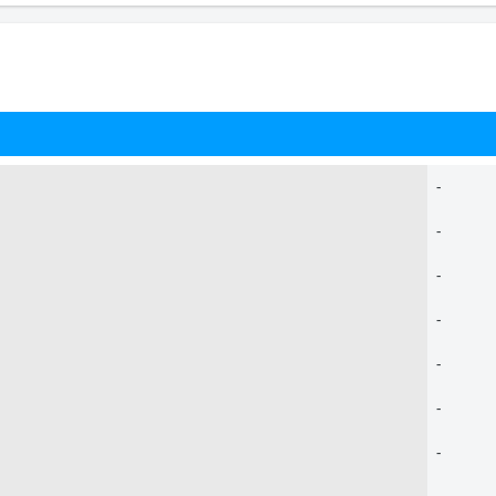
-
-
-
-
-
-
-