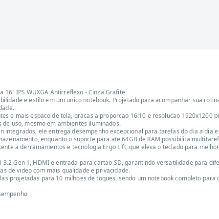
16" IPS WUXGA Antirreflexo - Cinza Grafite
ilidade e estilo em um unico notebook. Projetado para acompanhar sua rotina
dade.
s e mais espaco de tela, gracas a proporcao 16:10 e resolucao 1920x1200 pixe
as de uso, mesmo em ambientes iluminados.
ntegrados, ele entrega desempenho excepcional para tarefas do dia a dia e a
rmazenamento, enquanto o suporte para ate 64GB de RAM possibilita multitare
ente a derramamentos e tecnologia Ergo Lift, que eleva o teclado para melhor
 USB 3.2 Gen 1, HDMI e entrada para cartao SD, garantindo versatilidade para
s de video com mais qualidade e privacidade.
eclas projetadas para 10 milhoes de toques, sendo um notebook completo para
esempenho