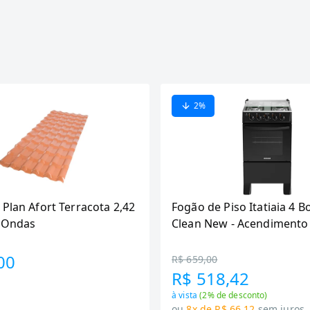
2
%
 Plan Afort Terracota 2,42
Fogão de Piso Itatiaia 4 B
6 Ondas
Clean New - Acendimento
Preto
00
R$ 659,00
R$ 518,42
à vista
(
2
% de desconto)
ou
8x de R$ 66,12
sem juros