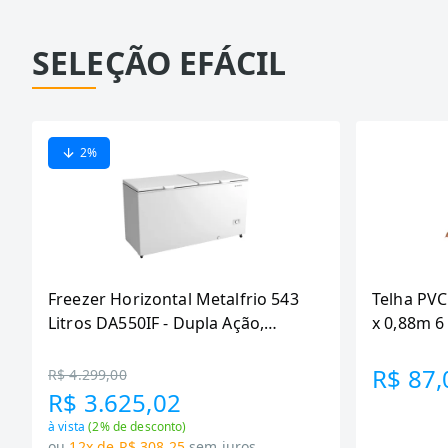
SELEÇÃO EFÁCIL
2
%
Freezer Horizontal Metalfrio 543
Telha PVC
Litros DA550IF - Dupla Ação,
x 0,88m 
Tecnologia Inverter, Branco, Bivolt
R$ 87,
R$ 4.299,00
R$ 3.625,02
à vista
(
2
% de desconto)
ou
12x de R$ 308,25
sem juros