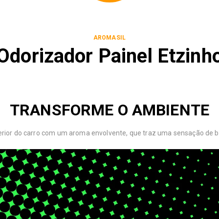
AROMASIL
Odorizador Painel Etzinh
TRANSFORME O AMBIENTE
nterior do carro com um aroma envolvente, que traz uma sensação de 