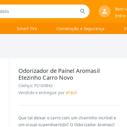
Bem-v
Entre
Smart TVs
Construção e Segurança
E
Odorizador de Painel Aromasil
Etezinho Carro Novo
Código:
P2100842
Vendido e entregue por
eFácil
Que tal deixar o carro com um cheirinho incrível e
um visual superdivertido? O Odorizador Aromasil