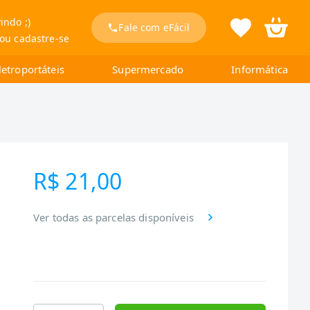
indo ;)
Fale com eFácil
 ou cadastre-se
letroportáteis
Supermercado
Informática
R$ 21,00
Ver todas as parcelas disponíveis