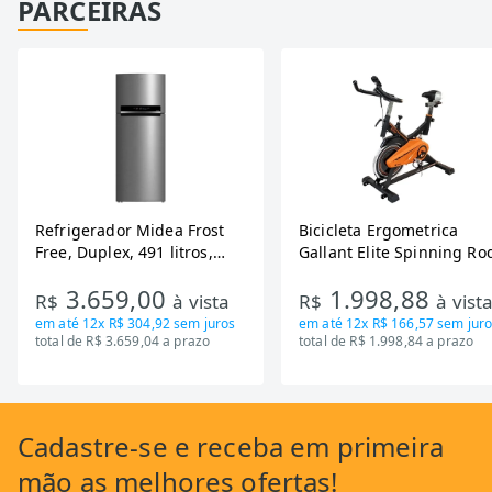
PARCEIRAS
Refrigerador Midea Frost
Bicicleta Ergometrica
Free, Duplex, 491 litros,
Gallant Elite Spinning Ro
Inverter, Inox e Bivolt (MD-
de Inercia 13KG ate 110K
3.659,00
1.998,88
RT650EVK463)
Mecanica GSB13HBTA-PT
R$
à vista
R$
à vist
em até
12x R$ 304,92
sem juros
em até
12x R$ 166,57
sem juro
total de R$ 3.659,04 a prazo
total de R$ 1.998,84 a prazo
Cadastre-se
e receba em primeira
mão as
melhores ofertas!