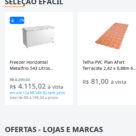
SELEÇÃO EFÁCIL
2
%
Freezer Horizontal
Telha PVC Plan Afort
Metalfrio 543 Litros
Terracota 2,42 x 0,88m 6
DA550IF - Dupla Ação,
Ondas
81,00
R$ 4.299,00
Tecnologia Inverter, Branco,
R$
à vista
4.115,02
R$
à vista
Bivolt
em até
12x R$ 349,92
sem juros
total de R$ 4.199,04 a prazo
OFERTAS - LOJAS E MARCAS