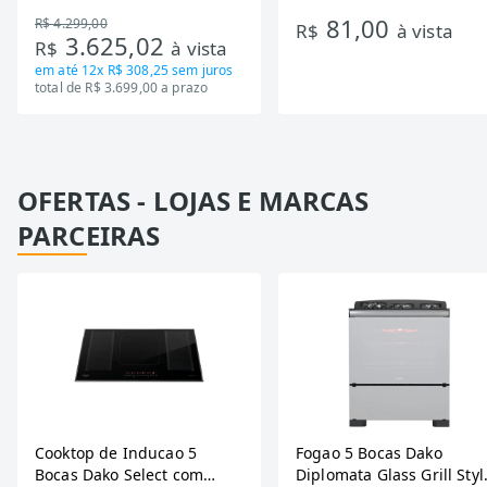
DA550IF - Dupla Ação,
Ondas
81,00
R$ 4.299,00
Tecnologia Inverter, Branco,
R$
à vista
3.625,02
R$
à vista
Bivolt
em até
12x R$ 308,25
sem juros
total de R$ 3.699,00 a prazo
OFERTAS - LOJAS E MARCAS
PARCEIRAS
Cooktop de Inducao 5
Fogao 5 Bocas Dako
Bocas Dako Select com
Diplomata Glass Grill Styl