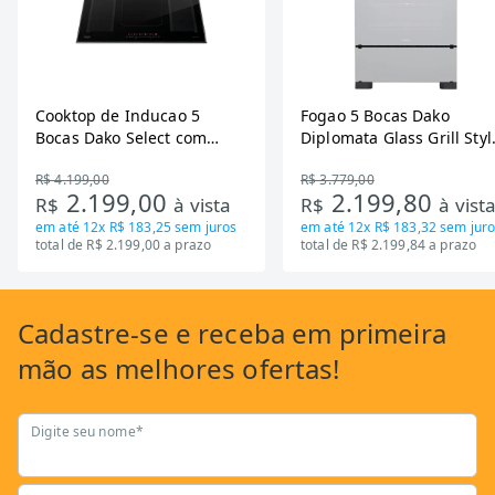
Cooktop de Inducao 5
Fogao 5 Bocas Dako
Bocas Dako Select com
Diplomata Glass Grill Styl
Zona Flexivel 220V
Timer Bivolt
R$ 4.199,00
R$ 3.779,00
2.199,00
2.199,80
R$
à vista
R$
à vist
em até
12x R$ 183,25
sem juros
em até
12x R$ 183,32
sem juro
total de R$ 2.199,00 a prazo
total de R$ 2.199,84 a prazo
Cadastre-se
e receba em primeira
mão as
melhores ofertas!
Digite seu nome*