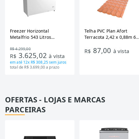
Freezer Horizontal
Telha PVC Plan Afort
Metalfrio 543 Litros
Terracota 2,42 x 0,88m 6
DA550IF - Dupla Ação,
Ondas
87,00
R$ 4.299,00
Tecnologia Inverter, Branco,
R$
à vista
3.625,02
R$
à vista
Bivolt
em até
12x R$ 308,25
sem juros
total de R$ 3.699,00 a prazo
OFERTAS - LOJAS E MARCAS
PARCEIRAS