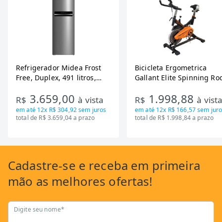
Refrigerador Midea Frost
Bicicleta Ergometrica
Free, Duplex, 491 litros,
Gallant Elite Spinning Ro
Inverter, Inox e Bivolt (MD-
de Inercia 13KG ate 110K
3.659,00
1.998,88
RT650EVK463)
Mecanica GSB13HBTA-PT
R$
à vista
R$
à vist
em até
12x R$ 304,92
sem juros
em até
12x R$ 166,57
sem juro
total de R$ 3.659,04 a prazo
total de R$ 1.998,84 a prazo
Cadastre-se
e receba em primeira
mão as
melhores ofertas!
Digite seu nome*