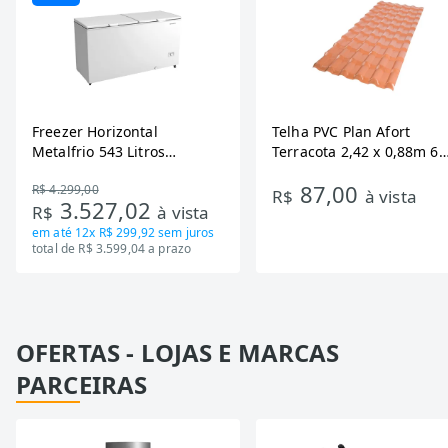
Freezer Horizontal
Telha PVC Plan Afort
Metalfrio 543 Litros
Terracota 2,42 x 0,88m 6
DA550IF - Dupla Ação,
Ondas
87,00
R$ 4.299,00
Tecnologia Inverter, Branco,
R$
à vista
3.527,02
R$
à vista
Bivolt
em até
12x R$ 299,92
sem juros
total de R$ 3.599,04 a prazo
OFERTAS - LOJAS E MARCAS
PARCEIRAS