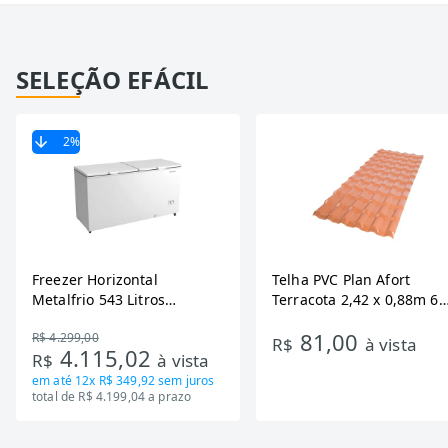
SELEÇÃO EFÁCIL
2
%
Freezer Horizontal
Telha PVC Plan Afort
Metalfrio 543 Litros
Terracota 2,42 x 0,88m 6
DA550IF - Dupla Ação,
Ondas
81,00
R$ 4.299,00
Tecnologia Inverter, Branco,
R$
à vista
4.115,02
R$
à vista
Bivolt
em até
12x R$ 349,92
sem juros
total de R$ 4.199,04 a prazo