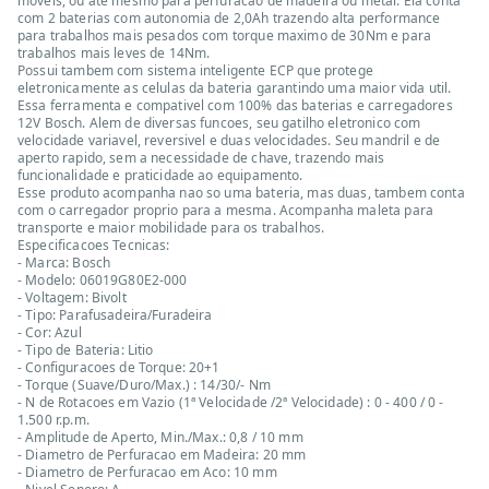
moveis, ou ate mesmo para perfuracao de madeira ou metal. Ela conta
com 2 baterias com autonomia de 2,0Ah trazendo alta performance
para trabalhos mais pesados com torque maximo de 30Nm e para
trabalhos mais leves de 14Nm.
Possui tambem com sistema inteligente ECP que protege
eletronicamente as celulas da bateria garantindo uma maior vida util.
Essa ferramenta e compativel com 100% das baterias e carregadores
12V Bosch. Alem de diversas funcoes, seu gatilho eletronico com
velocidade variavel, reversivel e duas velocidades. Seu mandril e de
aperto rapido, sem a necessidade de chave, trazendo mais
funcionalidade e praticidade ao equipamento.
Esse produto acompanha nao so uma bateria, mas duas, tambem conta
com o carregador proprio para a mesma. Acompanha maleta para
transporte e maior mobilidade para os trabalhos.
Especificacoes Tecnicas:
- Marca: Bosch
- Modelo: 06019G80E2-000
- Voltagem: Bivolt
- Tipo: Parafusadeira/Furadeira
- Cor: Azul
- Tipo de Bateria: Litio
- Configuracoes de Torque: 20+1
- Torque (Suave/Duro/Max.) : 14/30/- Nm
- N de Rotacoes em Vazio (1ª Velocidade /2ª Velocidade) : 0 - 400 / 0 -
1.500 r.p.m.
- Amplitude de Aperto, Min./Max.: 0,8 / 10 mm
- Diametro de Perfuracao em Madeira: 20 mm
- Diametro de Perfuracao em Aco: 10 mm