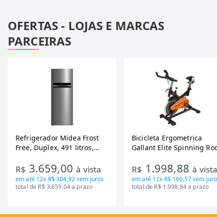
OFERTAS - LOJAS E MARCAS
PARCEIRAS
Refrigerador Midea Frost
Bicicleta Ergometrica
Free, Duplex, 491 litros,
Gallant Elite Spinning Ro
Inverter, Inox e Bivolt (MD-
de Inercia 13KG ate 110K
3.659,00
1.998,88
RT650EVK463)
Mecanica GSB13HBTA-PT
R$
à vista
R$
à vist
em até
12x R$ 304,92
sem juros
em até
12x R$ 166,57
sem juro
total de R$ 3.659,04 a prazo
total de R$ 1.998,84 a prazo