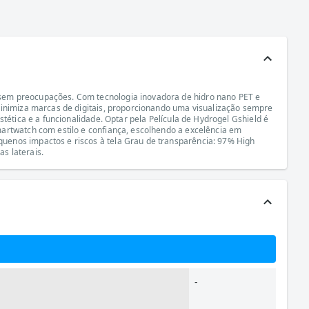
 sem preocupações. Com tecnologia inovadora de hidro nano PET e
minimiza marcas de digitais, proporcionando uma visualização sempre
tética e a funcionalidade. Optar pela Película de Hydrogel Gshield é
martwatch com estilo e confiança, escolhendo a excelência em
uenos impactos e riscos à tela Grau de transparência: 97% High
s laterais.
-