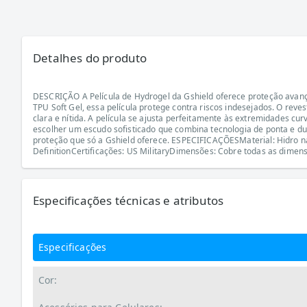
Detalhes do produto
DESCRIÇÃO A Película de Hydrogel da Gshield oferece proteção avan
TPU Soft Gel, essa película protege contra riscos indesejados. O re
clara e nítida. A película se ajusta perfeitamente às extremidades cu
escolher um escudo sofisticado que combina tecnologia de ponta e du
proteção que só a Gshield oferece. ESPECIFICAÇÕESMaterial: Hidro n
DefinitionCertificações: US MilitaryDimensões: Cobre todas as dimen
Especificações técnicas e atributos
Especificações
Cor: