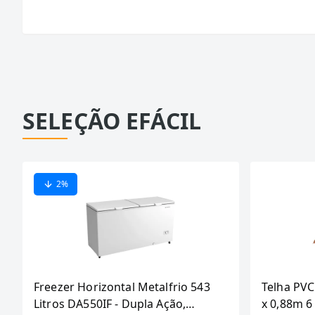
SELEÇÃO EFÁCIL
2
%
Freezer Horizontal Metalfrio 543
Telha PVC
Litros DA550IF - Dupla Ação,
x 0,88m 