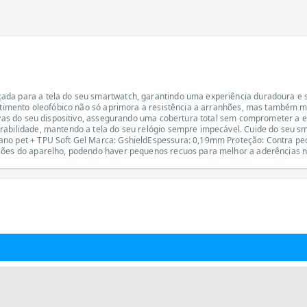
çada para a tela do seu smartwatch, garantindo uma experiência duradoura e
vestimento oleofóbico não só aprimora a resistência a arranhões, mas também 
rvas do seu dispositivo, assegurando uma cobertura total sem comprometer a es
rabilidade, mantendo a tela do seu relógio sempre impecável. Cuide do seu s
ano pet + TPU Soft Gel Marca: GshieldEspessura: 0,19mm Proteção: Contra peq
sões do aparelho, podendo haver pequenos recuos para melhor a aderências na