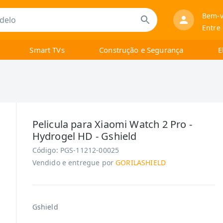
Bem-v
Entre
Smart TVs
Construção e Segurança
E
Pelicula para Xiaomi Watch 2 Pro -
Hydrogel HD - Gshield
Código:
PGS-11212-00025
Vendido e entregue por
GORILASHIELD
Gshield