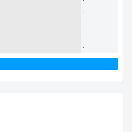
-
-
-
-
-