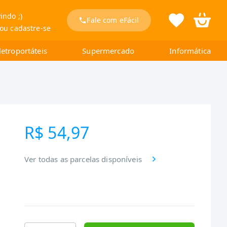
indo ;)
Fale com eFácil
 ou cadastre-se
letroportáteis
Supermercado
Informática
R$ 54,97
Ver todas as parcelas disponíveis