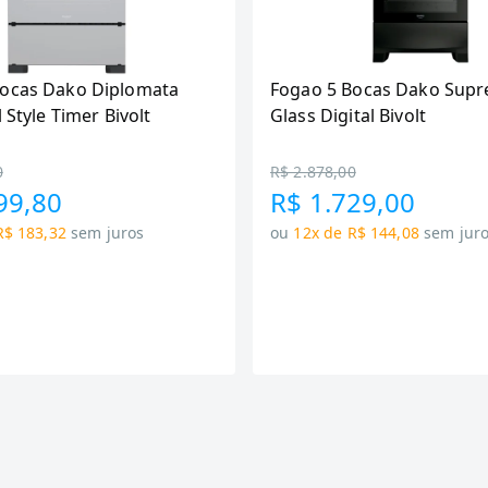
Bocas Dako Diplomata
Fogao 5 Bocas Dako Supr
l Style Timer Bivolt
Glass Digital Bivolt
0
R$ 2.878,00
99,80
R$ 1.729,00
R$ 183,32
sem juros
ou
12x de R$ 144,08
sem jur