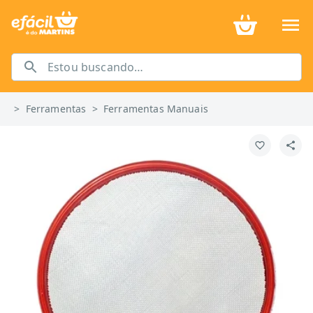
>
Ferramentas
>
Ferramentas Manuais