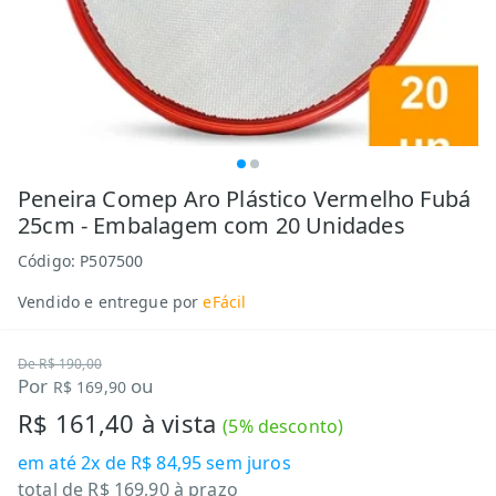
Peneira Comep Aro Plástico Vermelho Fubá
25cm - Embalagem com 20 Unidades
Código:
P507500
Vendido e entregue por
eFácil
De
R$ 190,00
Por
ou
R$ 169,90
R$ 161,40
à vista
(
5
% desconto)
em até
2x de R$ 84,95
sem juros
total de
R$ 169,90
à prazo