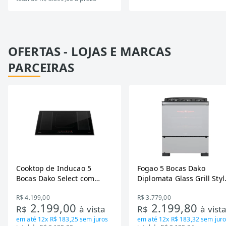
OFERTAS - LOJAS E MARCAS
PARCEIRAS
Cooktop de Inducao 5
Fogao 5 Bocas Dako
Bocas Dako Select com
Diplomata Glass Grill Styl
Zona Flexivel 220V
Timer Bivolt
R$ 4.199,00
R$ 3.779,00
2.199,00
2.199,80
R$
à vista
R$
à vist
em até
12x R$ 183,25
sem juros
em até
12x R$ 183,32
sem juro