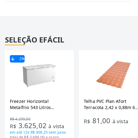
SELEÇÃO EFÁCIL
2
%
Freezer Horizontal
Telha PVC Plan Afort
Metalfrio 543 Litros
Terracota 2,42 x 0,88m 6
DA550IF - Dupla Ação,
Ondas
81,00
R$ 4.299,00
Tecnologia Inverter, Branco,
R$
à vista
3.625,02
R$
à vista
Bivolt
em até
12x R$ 308,25
sem juros
total de R$ 3.699,00 a prazo